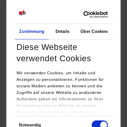
07.09.2026
18:00 Uhr
Online INDIS-Infoveranstaltung für Studierende
Zum Event
Zustimmung
Details
Über Cookies
Diese Webseite
Technologietag: Clean Urban Transportation –
verwendet Cookies
nachhaltige Mobilität im (sub)urbanen Umfeld
Wir verwenden Cookies, um Inhalte und
16.09.2026 - 17.09.2026
Anzeigen zu personalisieren, Funktionen für
soziale Medien anbieten zu können und die
Im Mittelpunkt stehen elektrische Antriebe, moderne
Zugriffe auf unsere Website zu analysieren.
Batterietechnologien und innovative Fahrzeugkonzepte für
Außerdem geben wir Informationen zu Ihrer
nachhaltige Mobilität in Stadt und…
Verwendung unserer Website an unsere
Partner für soziale Medien, Werbung und
Zum Event
Analysen weiter. Unsere Partner (u.a.
Einwilligungsauswahl
Notwendig
YouTube, Google Maps) führen diese