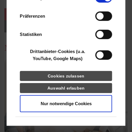
Informationen möglicherweise mit weiteren
Daten zusammen, die Sie ihnen bereitgestellt
weitere Veranstaltungen / Termine
Präferenzen
haben oder die sie im Rahmen Ihrer Nutzung
der Dienste gesammelt haben.
Events für Studieninteressierte
Statistiken
News
Drittanbieter-Cookies (u.a.
YouTube, Google Maps)
Cookies zulassen
Auswahl erlauben
Nur notwendige Cookies