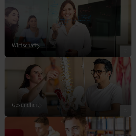
Wirtschaft
©
Gesundheit
©