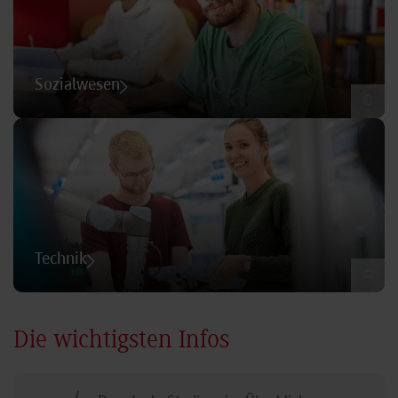
Sozialwesen
©
Technik
©
Die wichtigsten Infos