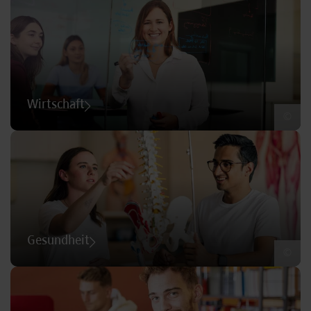
Wirtschaft
©
Gesundheit
©