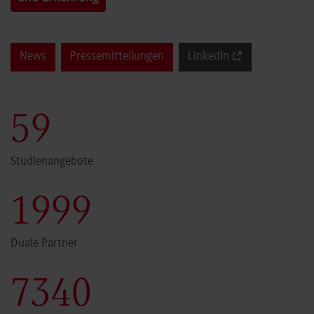
News
Pressemitteilungen
LinkedIn
60
Studienangebote
2000
Duale Partner
7341