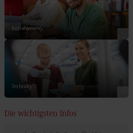
Sozialwesen
©
Technik
©
Die wichtigsten Infos