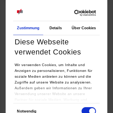
07.09.2026
18:00 Uhr
Online INDIS-Infoveranstaltung für Studierende
Zum Event
Zustimmung
Details
Über Cookies
Diese Webseite
Technologietag: Clean Urban Transportation –
verwendet Cookies
nachhaltige Mobilität im (sub)urbanen Umfeld
Wir verwenden Cookies, um Inhalte und
16.09.2026 - 17.09.2026
Anzeigen zu personalisieren, Funktionen für
soziale Medien anbieten zu können und die
Im Mittelpunkt stehen elektrische Antriebe, moderne
Zugriffe auf unsere Website zu analysieren.
Batterietechnologien und innovative Fahrzeugkonzepte für
Außerdem geben wir Informationen zu Ihrer
nachhaltige Mobilität in Stadt und…
Verwendung unserer Website an unsere
Partner für soziale Medien, Werbung und
Zum Event
Analysen weiter. Unsere Partner (u.a.
Einwilligungsauswahl
Notwendig
YouTube, Google Maps) führen diese