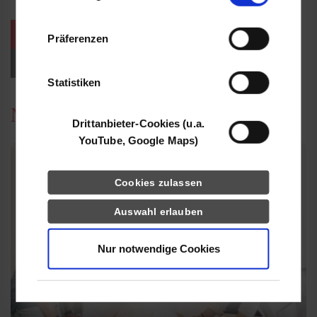
Informationen möglicherweise mit weiteren
Daten zusammen, die Sie ihnen bereitgestellt
weitere Veranstaltungen / Termine
Präferenzen
haben oder die sie im Rahmen Ihrer Nutzung
der Dienste gesammelt haben.
Events für Studieninteressierte
Statistiken
News
Drittanbieter-Cookies (u.a.
YouTube, Google Maps)
Cookies zulassen
Auswahl erlauben
Nur notwendige Cookies