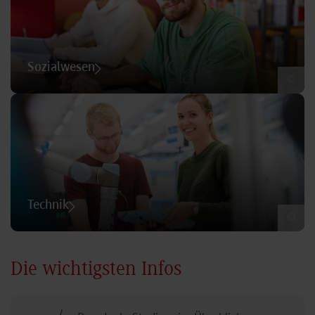
Sozialwesen
©
Technik
©
Die wichtigsten Infos