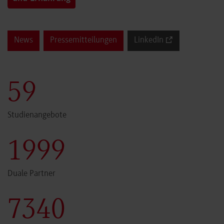
News
Pressemitteilungen
LinkedIn
60
Studienangebote
2000
Duale Partner
7341