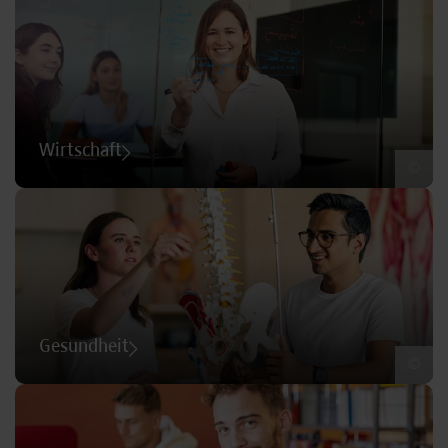
Wirtschaft
©
Gesundheit
©