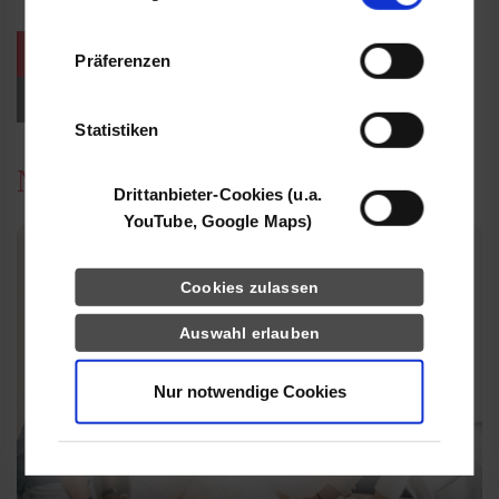
Informationen möglicherweise mit weiteren
Daten zusammen, die Sie ihnen bereitgestellt
weitere Veranstaltungen / Termine
Präferenzen
haben oder die sie im Rahmen Ihrer Nutzung
der Dienste gesammelt haben.
Events für Studieninteressierte
Statistiken
News
Drittanbieter-Cookies (u.a.
YouTube, Google Maps)
Cookies zulassen
Auswahl erlauben
Nur notwendige Cookies