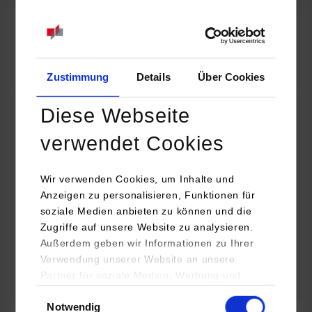
07.09.2026
18:00 Uhr
Online INDIS-Infoveranstaltung für Studierende
Zum Event
Zustimmung
Details
Über Cookies
Diese Webseite
Technologietag: Clean Urban Transportation –
verwendet Cookies
nachhaltige Mobilität im (sub)urbanen Umfeld
Wir verwenden Cookies, um Inhalte und
16.09.2026 - 17.09.2026
Anzeigen zu personalisieren, Funktionen für
soziale Medien anbieten zu können und die
Im Mittelpunkt stehen elektrische Antriebe, moderne
Zugriffe auf unsere Website zu analysieren.
Batterietechnologien und innovative Fahrzeugkonzepte für
Außerdem geben wir Informationen zu Ihrer
nachhaltige Mobilität in Stadt und…
Verwendung unserer Website an unsere
Partner für soziale Medien, Werbung und
Zum Event
Analysen weiter. Unsere Partner (u.a.
Einwilligungsauswahl
Notwendig
YouTube, Google Maps) führen diese