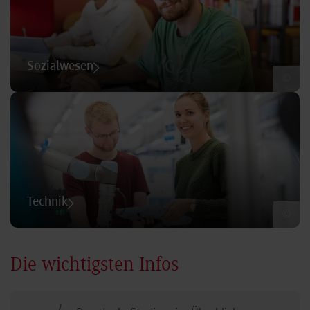
Sozialwesen
©
Technik
©
Die wichtigsten Infos