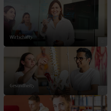
Wirtschaft
©
Gesundheit
©