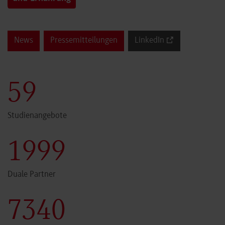
News
Pressemitteilungen
LinkedIn
60
Studienangebote
2000
Duale Partner
7341