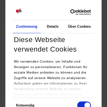
07.09.2026
18:00 Uhr
Online INDIS-Infoveranstaltung für Studierende
Zum Event
Zustimmung
Details
Über Cookies
Diese Webseite
Technologietag: Clean Urban Transportation –
verwendet Cookies
nachhaltige Mobilität im (sub)urbanen Umfeld
Wir verwenden Cookies, um Inhalte und
16.09.2026 - 17.09.2026
Anzeigen zu personalisieren, Funktionen für
soziale Medien anbieten zu können und die
Im Mittelpunkt stehen elektrische Antriebe, moderne
Zugriffe auf unsere Website zu analysieren.
Batterietechnologien und innovative Fahrzeugkonzepte für
Außerdem geben wir Informationen zu Ihrer
nachhaltige Mobilität in Stadt und…
Verwendung unserer Website an unsere
Partner für soziale Medien, Werbung und
Zum Event
Analysen weiter. Unsere Partner (u.a.
Einwilligungsauswahl
Notwendig
YouTube, Google Maps) führen diese