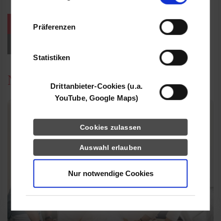
Informationen möglicherweise mit weiteren
Daten zusammen, die Sie ihnen bereitgestellt
weitere Veranstaltungen / Termine
Präferenzen
haben oder die sie im Rahmen Ihrer Nutzung
der Dienste gesammelt haben.
Events für Studieninteressierte
Statistiken
News
Drittanbieter-Cookies (u.a.
YouTube, Google Maps)
Cookies zulassen
Auswahl erlauben
Nur notwendige Cookies