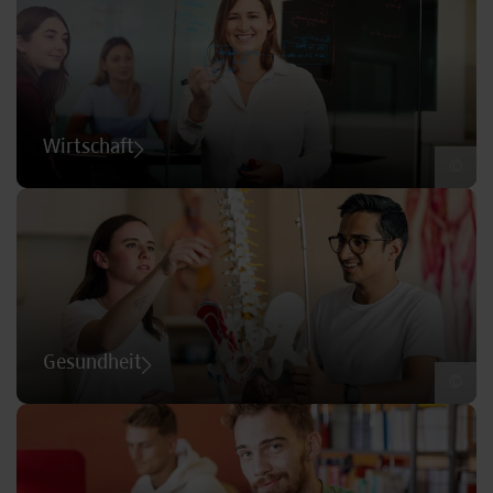
Wirtschaft
©
Gesundheit
©