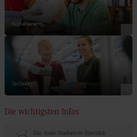
Sozialwesen
©
Technik
©
Die wichtigsten Infos