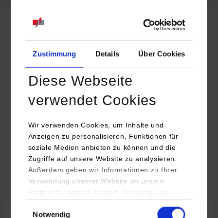
07.09.2026
18:00 Uhr
Online INDIS-Infoveranstaltung für Studierende
Zustimmung
Details
Über Cookies
Zum Event
Diese Webseite
Technologietag: Clean Urban Transportation –
verwendet Cookies
nachhaltige Mobilität im (sub)urbanen Umfeld
Wir verwenden Cookies, um Inhalte und
16.09.2026 - 17.09.2026
Anzeigen zu personalisieren, Funktionen für
soziale Medien anbieten zu können und die
Im Mittelpunkt stehen elektrische Antriebe, moderne
Zugriffe auf unsere Website zu analysieren.
Batterietechnologien und innovative Fahrzeugkonzepte für
Außerdem geben wir Informationen zu Ihrer
nachhaltige Mobilität in Stadt und…
Verwendung unserer Website an unsere
Partner für soziale Medien, Werbung und
Zum Event
Analysen weiter. Unsere Partner (u.a.
Einwilligungsauswahl
Notwendig
YouTube, Google Maps) führen diese