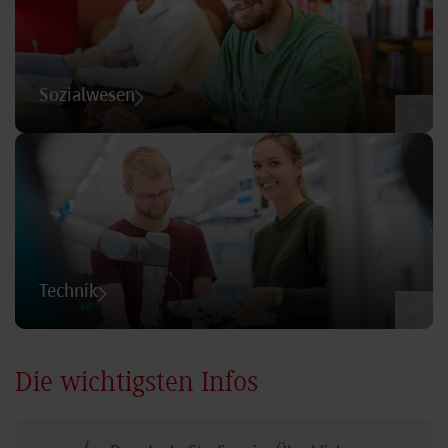
Sozialwesen
©
Technik
©
Die wichtigsten Infos