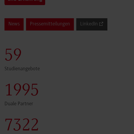
News
Pressemitteilungen
LinkedIn
60
Studienangebote
2000
Duale Partner
7341