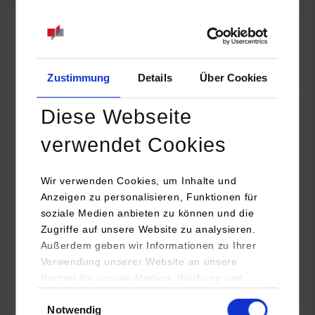
07.09.2026
18:00 Uhr
Online INDIS-Infoveranstaltung für Studierende
Zum Event
Zustimmung
Details
Über Cookies
Diese Webseite
Technologietag: Clean Urban Transportation –
verwendet Cookies
nachhaltige Mobilität im (sub)urbanen Umfeld
Wir verwenden Cookies, um Inhalte und
16.09.2026 - 17.09.2026
Anzeigen zu personalisieren, Funktionen für
soziale Medien anbieten zu können und die
Im Mittelpunkt stehen elektrische Antriebe, moderne
Zugriffe auf unsere Website zu analysieren.
Batterietechnologien und innovative Fahrzeugkonzepte für
Außerdem geben wir Informationen zu Ihrer
nachhaltige Mobilität in Stadt und…
Verwendung unserer Website an unsere
Partner für soziale Medien, Werbung und
Zum Event
Analysen weiter. Unsere Partner (u.a.
Einwilligungsauswahl
Notwendig
YouTube, Google Maps) führen diese