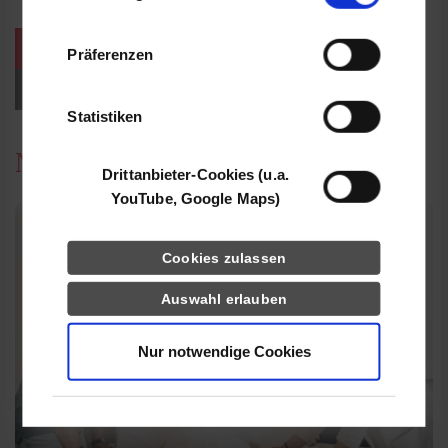
Informationen möglicherweise mit weiteren
Daten zusammen, die Sie ihnen bereitgestellt
weitere Veranstaltungen / Termine
Präferenzen
haben oder die sie im Rahmen Ihrer Nutzung
der Dienste gesammelt haben.
Events für Studieninteressierte
Statistiken
News
Drittanbieter-Cookies (u.a.
YouTube, Google Maps)
Cookies zulassen
Auswahl erlauben
Nur notwendige Cookies