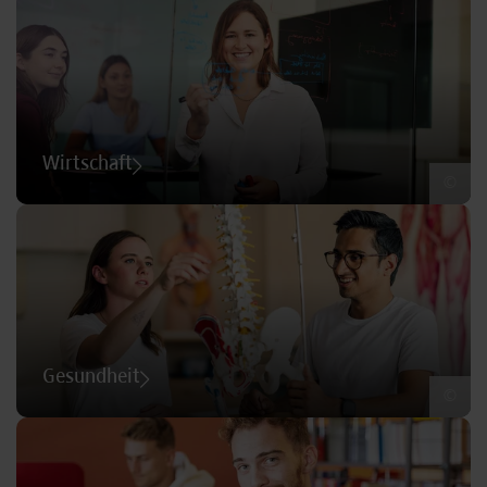
Wirtschaft
©
Gesundheit
©