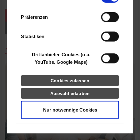
Informationen möglicherweise mit weiteren
Daten zusammen, die Sie ihnen bereitgestellt
weitere Veranstaltungen / Termine
Präferenzen
haben oder die sie im Rahmen Ihrer Nutzung
der Dienste gesammelt haben.
Events für Studieninteressierte
Statistiken
News
Drittanbieter-Cookies (u.a.
YouTube, Google Maps)
Cookies zulassen
Auswahl erlauben
Nur notwendige Cookies