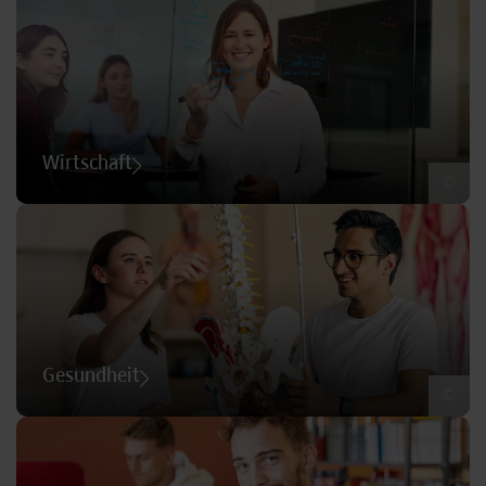
Wirtschaft
©
Gesundheit
©