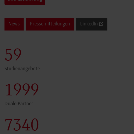
News
Pressemitteilungen
LinkedIn
60
Studienangebote
2000
Duale Partner
7341