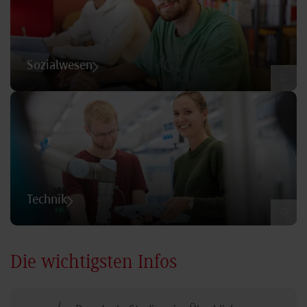
Sozialwesen
©
Technik
©
Die wichtigsten Infos