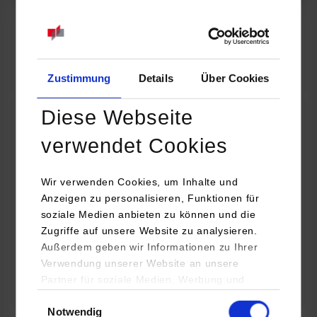
07.09.2026
18:00 Uhr
Online INDIS-Infoveranstaltung für Studierende
Zum Event
Zustimmung
Details
Über Cookies
Diese Webseite
Technologietag: Clean Urban Transportation –
verwendet Cookies
nachhaltige Mobilität im (sub)urbanen Umfeld
Wir verwenden Cookies, um Inhalte und
16.09.2026 - 17.09.2026
Anzeigen zu personalisieren, Funktionen für
soziale Medien anbieten zu können und die
Im Mittelpunkt stehen elektrische Antriebe, moderne
Zugriffe auf unsere Website zu analysieren.
Batterietechnologien und innovative Fahrzeugkonzepte für
Außerdem geben wir Informationen zu Ihrer
nachhaltige Mobilität in Stadt und…
Verwendung unserer Website an unsere
Partner für soziale Medien, Werbung und
Zum Event
Analysen weiter. Unsere Partner (u.a.
Einwilligungsauswahl
Notwendig
YouTube, Google Maps) führen diese