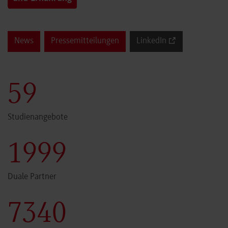
News
Pressemitteilungen
LinkedIn
60
Studienangebote
2000
Duale Partner
7341