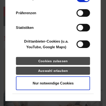
Informationen möglicherweise mit weiteren
Daten zusammen, die Sie ihnen bereitgestellt
weitere Veranstaltungen / Termine
Präferenzen
haben oder die sie im Rahmen Ihrer Nutzung
der Dienste gesammelt haben.
Events für Studieninteressierte
Statistiken
News
Drittanbieter-Cookies (u.a.
YouTube, Google Maps)
Cookies zulassen
Auswahl erlauben
Nur notwendige Cookies