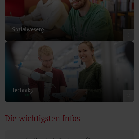
Sozialwesen
©
Technik
©
Die wichtigsten Infos