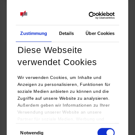
07.09.2026
18:00 Uhr
Online INDIS-Infoveranstaltung für Studierende
Zum Event
Zustimmung
Details
Über Cookies
Diese Webseite
Technologietag: Clean Urban Transportation –
verwendet Cookies
nachhaltige Mobilität im (sub)urbanen Umfeld
Wir verwenden Cookies, um Inhalte und
16.09.2026 - 17.09.2026
Anzeigen zu personalisieren, Funktionen für
soziale Medien anbieten zu können und die
Im Mittelpunkt stehen elektrische Antriebe, moderne
Zugriffe auf unsere Website zu analysieren.
Batterietechnologien und innovative Fahrzeugkonzepte für
Außerdem geben wir Informationen zu Ihrer
nachhaltige Mobilität in Stadt und…
Verwendung unserer Website an unsere
Partner für soziale Medien, Werbung und
Zum Event
Analysen weiter. Unsere Partner (u.a.
Einwilligungsauswahl
Notwendig
YouTube, Google Maps) führen diese