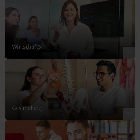
Wirtschaft
©
Gesundheit
©