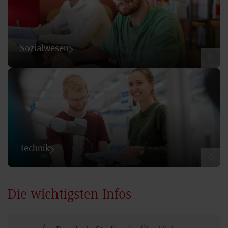
Sozialwesen
©
Technik
©
Die wichtigsten Infos