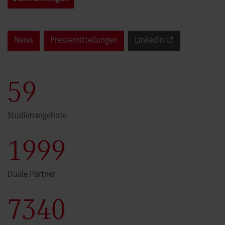
News
Pressemitteilungen
LinkedIn
60
Studienangebote
2000
Duale Partner
7341