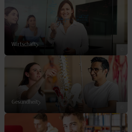
Wirtschaft
©
Gesundheit
©