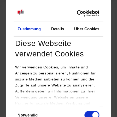
07.09.2026
18:00 Uhr
Online INDIS-Infoveranstaltung für Studierende
Zum Event
Zustimmung
Details
Über Cookies
Diese Webseite
Technologietag: Clean Urban Transportation –
verwendet Cookies
nachhaltige Mobilität im (sub)urbanen Umfeld
Wir verwenden Cookies, um Inhalte und
16.09.2026 - 17.09.2026
Anzeigen zu personalisieren, Funktionen für
soziale Medien anbieten zu können und die
Im Mittelpunkt stehen elektrische Antriebe, moderne
Zugriffe auf unsere Website zu analysieren.
Batterietechnologien und innovative Fahrzeugkonzepte für
Außerdem geben wir Informationen zu Ihrer
nachhaltige Mobilität in Stadt und…
Verwendung unserer Website an unsere
Partner für soziale Medien, Werbung und
Zum Event
Analysen weiter. Unsere Partner (u.a.
Einwilligungsauswahl
Notwendig
YouTube, Google Maps) führen diese