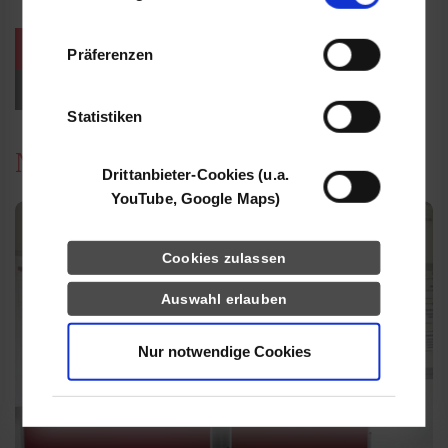
Informationen möglicherweise mit weiteren
Daten zusammen, die Sie ihnen bereitgestellt
weitere Veranstaltungen / Termine
Präferenzen
haben oder die sie im Rahmen Ihrer Nutzung
der Dienste gesammelt haben.
Events für Studieninteressierte
Statistiken
News
Drittanbieter-Cookies (u.a.
YouTube, Google Maps)
Cookies zulassen
Auswahl erlauben
Nur notwendige Cookies