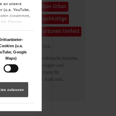
e an unsere
Technologietag: Clean Urban
er (u.a. YouTube,
 Daten zusammen,
Transportation – nachhaltige
 der Dienste
Mobilität im (sub)urbanen Umfeld
Drittanbieter-
Cookies (u.a.
16.09.2026 - 17.09.2026
uTube, Google
Maps)
Im Mittelpunkt stehen elektrische Antriebe,
moderne Batterietechnologien und
innovative Fahrzeugkonzepte für
nachhaltige Mobilität in Stadt und…
ies zulassen
Zum Event