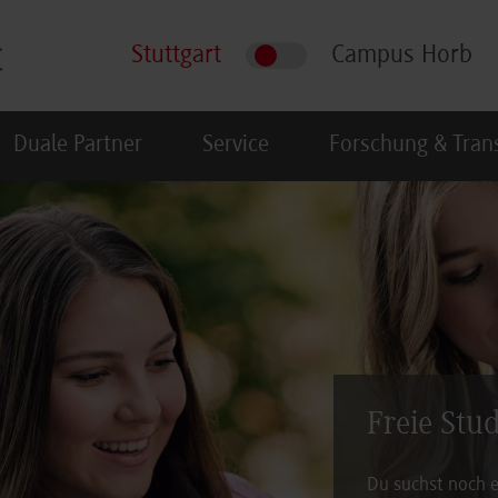
Stuttgart
Campus Horb
Duale Partner
Service
Forschung & Tran
Freie Stu
Du suchst noch e