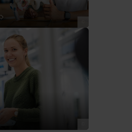
t
©
©