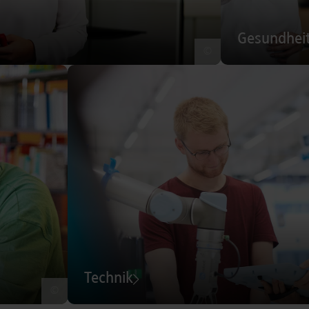
Gesundhei
©
Technik
©