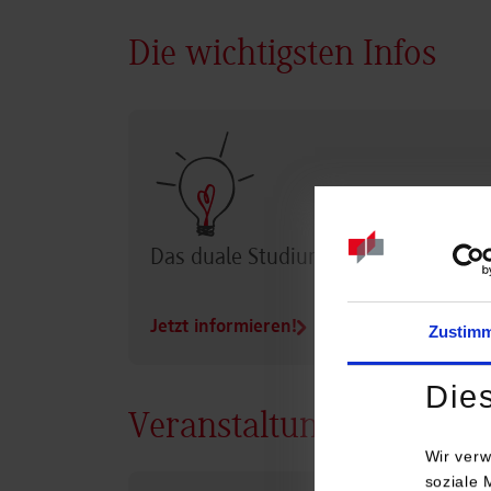
Die wichtigsten Infos
Das duale Studium im Überblick
Jetzt informieren!
Zustim
Die
Veranstaltungen
Wir verw
soziale 