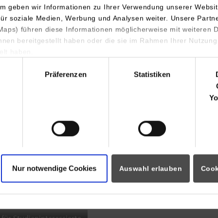
m geben wir Informationen zu Ihrer Verwendung unserer Websit
INDIS-Infoveranstaltung für
für soziale Medien, Werbung und Analysen weiter. Unsere Partn
aps) führen diese Informationen möglicherweise mit weiteren
Studierende
ihnen bereitgestellt haben oder die sie im Rahmen Ihrer Nutzung
lt haben.
hl
Präferenzen
Statistiken
07.09.2026
18:00 Uhr
Yo
Online INDIS-Infoveranstaltung für
Studierende
Nur notwendige Cookies
Auswahl erlauben
Cook
Zum Event