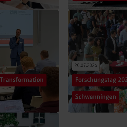
iterentwicklung
Hunderttausende Menschen
estaltung von
Stuttgarter Innenstadt. Mi
Truck, eine große…
Beitrag lesen
20.07.2026
„Transformation
Forschungstag 20
Schwenningen
er sich Technologien, Märkte
Grenzen überschreiten – un
mer schneller verändern?
dem Motto „crossing lines
Forschungstag in…