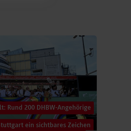
alt: Rund 200 DHBW-Angehörige
tuttgart ein sichtbares Zeichen