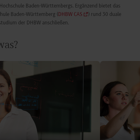
e Hochschule Baden-Württembergs. Ergänzend bietet das
chule Baden-Württemberg (
DHBW CAS
) rund 30 duale
orstudium der DHBW anschließen.
 was?