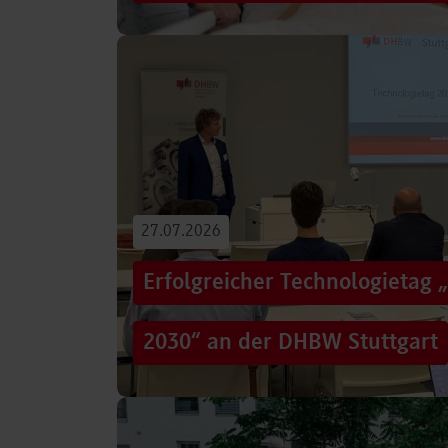
Von der Promotion in Australien über die We
evidenzbasierter Pflege bis hin zur aktiven G
Führungsaufgaben – Drei…
Beitrag lesen
27.07.2026
Erfolgreicher Technologietag 
2030“ an der DHBW Stuttgart
Wie gelingt Transformation in einer Zeit, in d
und gesellschaftliche Rahmenbedingungen im
Genau…