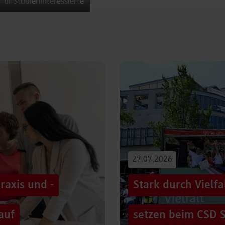
 für Studieninteressierte
27.07.2026
raxis und -
Stark durch Vielf
auf
setzen beim CSD S