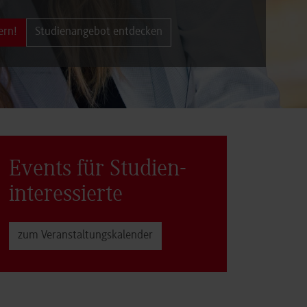
ern!
Studienangebot entdecken
Events für Studien­
interessierte
zum Veranstaltungs­kalender