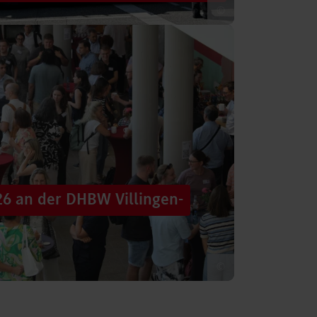
©
 säumten am Samstag die Straßen der
tten im farbenfrohen Zug: ein eigener DHBW-
26 an der DHBW Villingen-
©
d dennoch eine Verbindung schaffen, mit
 – connecting minds“ hat der DHBW-