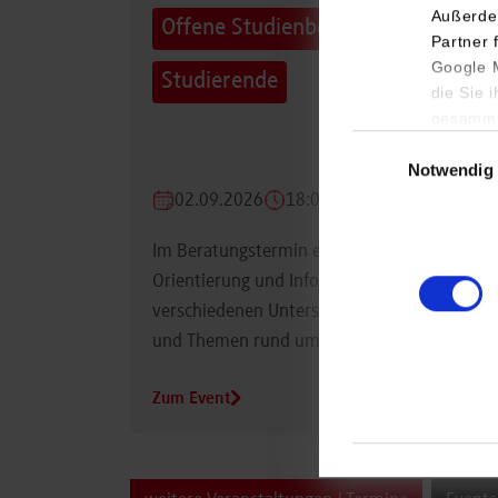
Außerde
Offene Studienberatung für
Partner 
Google M
Studierende
die Sie 
gesamme
Einwilligungsauswa
Notwendig
02.09.2026
18:00 Uhr
Im Beratungstermin erhalten Studierende
Orientierung und Informationen zu
verschiedenen Unterstützungsmöglichkeiten
und Themen rund um das Studium.
Zum Event