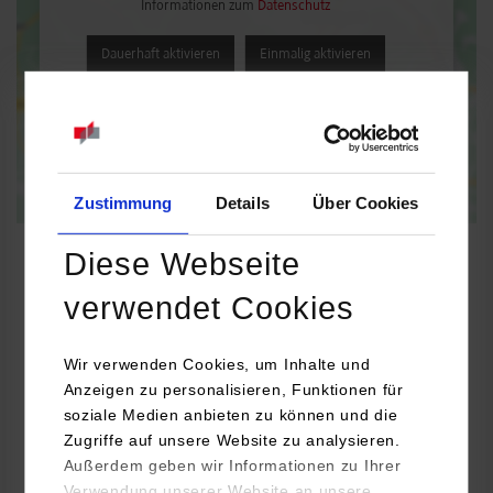
Informationen zum
Datenschutz
Dauerhaft aktivieren
Einmalig aktivieren
Zustimmung
Details
Über Cookies
Diese Webseite
verwendet Cookies
BWL-Gesundheitsmanagement
Wir verwenden Cookies, um Inhalte und
Perpedes GmbH
Anzeigen zu personalisieren, Funktionen für
Härtwasen 8 - 14
soziale Medien anbieten zu können und die
73252
Lenningen
Zugriffe auf unsere Website zu analysieren.
Außerdem geben wir Informationen zu Ihrer
www.perpedes.de
Verwendung unserer Website an unsere