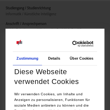
Informatik / Künstliche Intelligenz
Nokia Solutions and Networks GmbH & Co. KG
Magirusstraße 8
70469
Stuttgart
https://www.duales-studium-nokia.com/
Zustimmung
Details
Über Cookies
Sarah Weippert
+49 711 8211 287
Diese Webseite
info.studium@nokia.com
verwendet Cookies
Wir verwenden Cookies, um Inhalte und
Anzeigen zu personalisieren, Funktionen für
frei
soziale Medien anbieten zu können und die