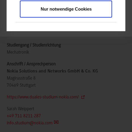
Nur notwendige Cookies
frei
frei
Mechatronik
Nokia Solutions and Networks GmbH & Co. KG
Magirusstraße 8
70469
Stuttgart
https://www.duales-studium-nokia.com/
Sarah Weippert
+49 711 8211 287
info.studium@nokia.com