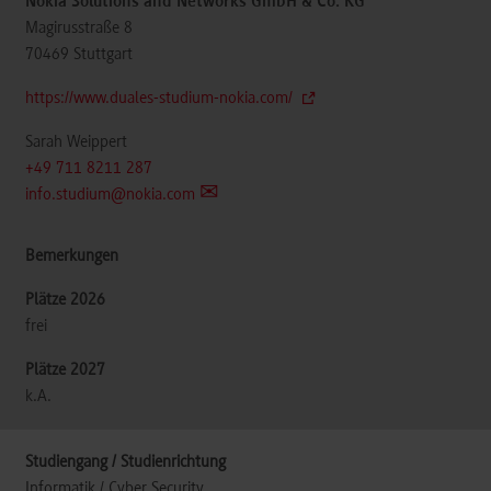
Nokia Solutions and Networks GmbH & Co. KG
Magirusstraße 8
70469
Stuttgart
https://www.duales-studium-nokia.com/
Sarah Weippert
+49 711 8211 287
info.studium@nokia.com
frei
k.A.
Informatik / Cyber Security