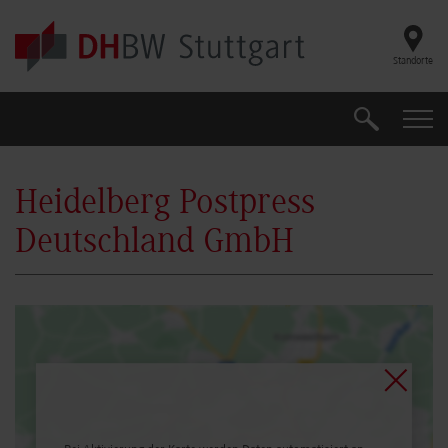
Skip to main content
Standorte
Suche
Suche
Heidelberg Postpress
Deutschland GmbH