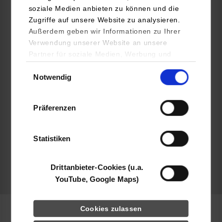
Heidelberg Postpress Deutschland GmbH
soziale Medien anbieten zu können und die
Austraße 50
Zugriffe auf unsere Website zu analysieren.
71642
Ludwigsburg
Außerdem geben wir Informationen zu Ihrer
Verwendung unserer Website an unsere
https://www.heidelberg.com/
Partner für soziale Medien, Werbung und
Eckhard Wolf
Analysen weiter. Unsere Partner (u.a.
Einwilligungsauswahl
+49 7142 501-300
Notwendig
YouTube, Google Maps) führen diese
Informationen möglicherweise mit weiteren
Eckhard.Wolf@heidelberg.com
Daten zusammen, die Sie ihnen bereitgestellt
Präferenzen
haben oder die sie im Rahmen Ihrer Nutzung
der Dienste gesammelt haben.
Statistiken
frei
Drittanbieter-Cookies (u.a.
YouTube, Google Maps)
k.A.
Cookies zulassen
Maschinenbau