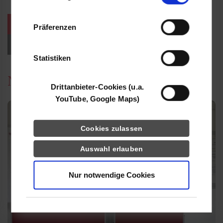
Informationen möglicherweise mit weiteren
Daten zusammen, die Sie ihnen bereitgestellt
weitere Veranstaltungen / Termine
Präferenzen
haben oder die sie im Rahmen Ihrer Nutzung
der Dienste gesammelt haben.
Events für Studieninteressierte
Statistiken
News
Drittanbieter-Cookies (u.a.
YouTube, Google Maps)
Cookies zulassen
Auswahl erlauben
Nur notwendige Cookies