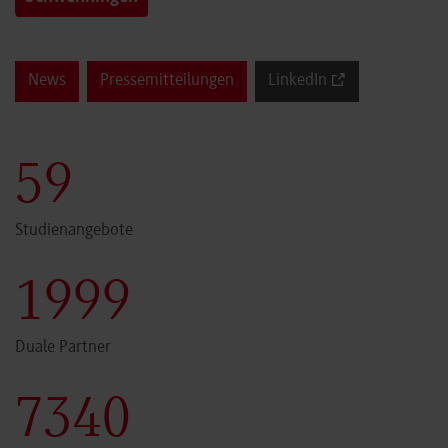
News
Pressemitteilungen
LinkedIn
60
Studienangebote
2000
Duale Partner
7341