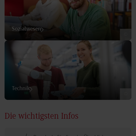
Sozialwesen
©
Technik
©
Die wichtigsten Infos