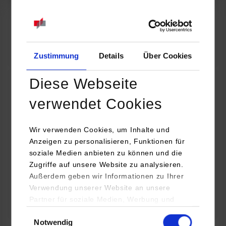
07.09.2026
18:00 Uhr
Online INDIS-Infoveranstaltung für Studierende
Zum Event
Zustimmung
Details
Über Cookies
Diese Webseite
Technologietag: Clean Urban Transportation –
verwendet Cookies
nachhaltige Mobilität im (sub)urbanen Umfeld
Wir verwenden Cookies, um Inhalte und
16.09.2026 - 17.09.2026
Anzeigen zu personalisieren, Funktionen für
soziale Medien anbieten zu können und die
Im Mittelpunkt stehen elektrische Antriebe, moderne
Zugriffe auf unsere Website zu analysieren.
Batterietechnologien und innovative Fahrzeugkonzepte für
Außerdem geben wir Informationen zu Ihrer
nachhaltige Mobilität in Stadt und…
Verwendung unserer Website an unsere
Partner für soziale Medien, Werbung und
Zum Event
Analysen weiter. Unsere Partner (u.a.
Einwilligungsauswahl
Notwendig
YouTube, Google Maps) führen diese