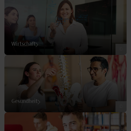
Wirtschaft
©
Gesundheit
©