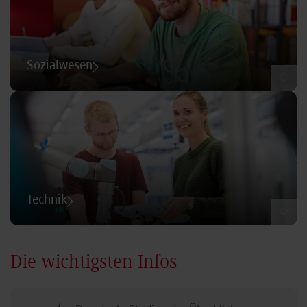
Sozialwesen
©
Technik
©
Die wichtigsten Infos