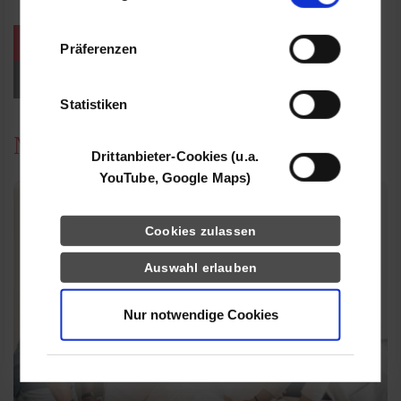
Informationen möglicherweise mit weiteren
Daten zusammen, die Sie ihnen bereitgestellt
weitere Veranstaltungen / Termine
Präferenzen
haben oder die sie im Rahmen Ihrer Nutzung
der Dienste gesammelt haben.
Events für Studieninteressierte
Statistiken
News
Drittanbieter-Cookies (u.a.
YouTube, Google Maps)
Cookies zulassen
Auswahl erlauben
Nur notwendige Cookies