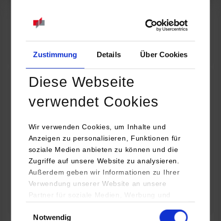
07.09.2026
18:00 Uhr
Online INDIS-Infoveranstaltung für Studierende
Zum Event
Zustimmung
Details
Über Cookies
Diese Webseite
Technologietag: Clean Urban Transportation –
verwendet Cookies
nachhaltige Mobilität im (sub)urbanen Umfeld
Wir verwenden Cookies, um Inhalte und
16.09.2026 - 17.09.2026
Anzeigen zu personalisieren, Funktionen für
soziale Medien anbieten zu können und die
Im Mittelpunkt stehen elektrische Antriebe, moderne
Zugriffe auf unsere Website zu analysieren.
Batterietechnologien und innovative Fahrzeugkonzepte für
Außerdem geben wir Informationen zu Ihrer
nachhaltige Mobilität in Stadt und…
Verwendung unserer Website an unsere
Partner für soziale Medien, Werbung und
Zum Event
Analysen weiter. Unsere Partner (u.a.
Einwilligungsauswahl
Notwendig
YouTube, Google Maps) führen diese