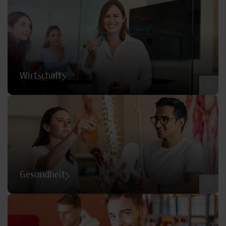
Wirtschaft
©
Gesundheit
©