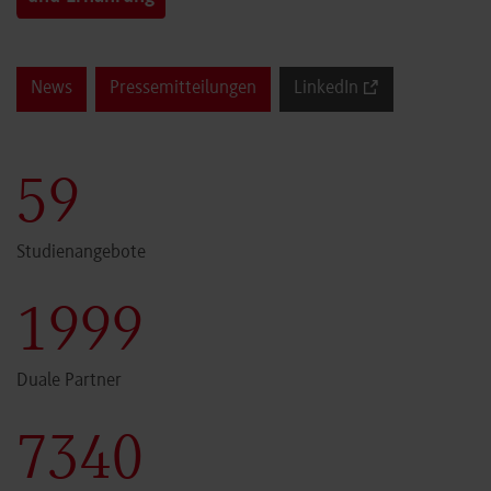
News
Pressemitteilungen
LinkedIn
60
Studienangebote
2000
Duale Partner
7341