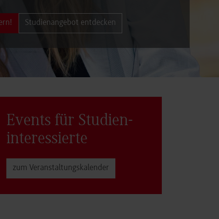
ern!
Studienangebot entdecken
Events für Studien­
interessierte
zum Veranstaltungs­kalender