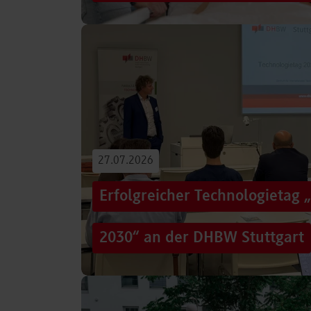
Von der Promotion in Australien über die We
evidenzbasierter Pflege bis hin zur aktiven G
Führungsaufgaben – Drei…
Beitrag lesen
27.07.2026
Erfolgreicher Technologietag 
2030“ an der DHBW Stuttgart
Wie gelingt Transformation in einer Zeit, in d
und gesellschaftliche Rahmenbedingungen im
Genau…