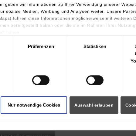
m geben wir Informationen zu Ihrer Verwendung unserer Websit
INDIS-Infoveranstaltung für
für soziale Medien, Werbung und Analysen weiter. Unsere Partn
aps) führen diese Informationen möglicherweise mit weiteren
Studierende
ihnen bereitgestellt haben oder die sie im Rahmen Ihrer Nutzung
lt haben.
hl
Präferenzen
Statistiken
07.09.2026
18:00 Uhr
Yo
Online INDIS-Infoveranstaltung für
Studierende
Nur notwendige Cookies
Auswahl erlauben
Cook
Zum Event