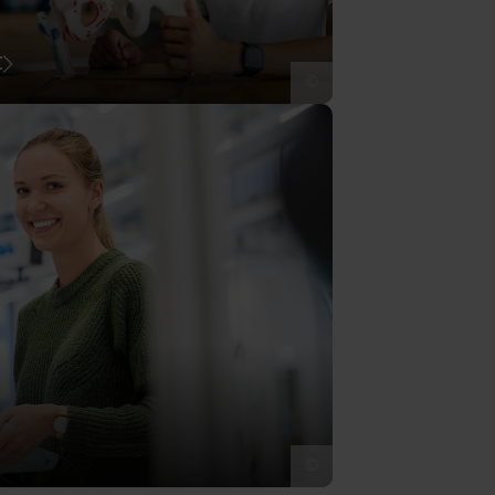
t
©
©