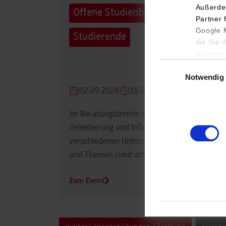
Außerde
Offene Studienberatung für
Partner 
Google M
Studierende
die Sie 
gesamme
Einwilligungsauswa
Notwendig
02.09.2026
18:00 Uhr
Im Beratungstermin erhalten Studierende
Orientierung und Informationen zu
verschiedenen Unterstützungsmöglichkeiten
und Themen rund um das Studium.
Zum Event