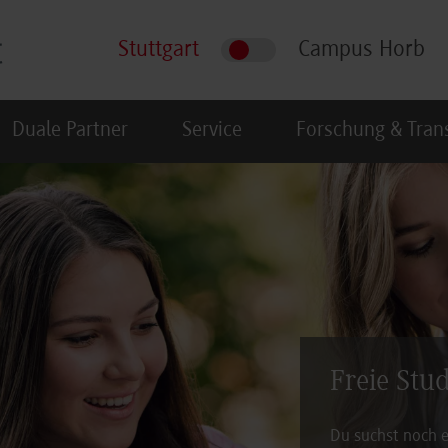
Stuttgart
Campus Horb
Duale Partner
Service
Forschung & Tran
Freie Stu
Du suchst noch e