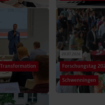
iterentwicklung
Hunderttausende Menschen
estaltung von
Stuttgarter Innenstadt. Mi
Truck, eine große…
Beitrag lesen
20.07.2026
„Transformation
Forschungstag 20
Schwenningen
er sich Technologien, Märkte
Grenzen überschreiten – un
mer schneller verändern?
dem Motto „crossing lines
Forschungstag in…