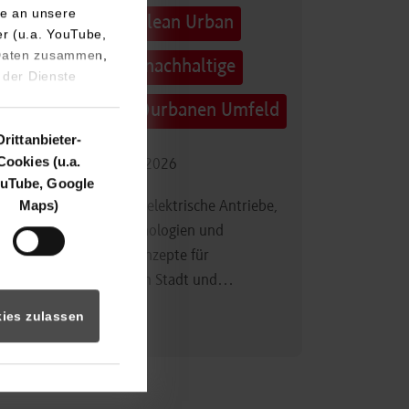
e an unsere
Technologietag: Clean Urban
er (u.a. YouTube,
 Daten zusammen,
Transportation – nachhaltige
 der Dienste
Mobilität im (sub)urbanen Umfeld
Drittanbieter-
Cookies (u.a.
16.09.2026 - 17.09.2026
uTube, Google
Maps)
Im Mittelpunkt stehen elektrische Antriebe,
moderne Batterietechnologien und
innovative Fahrzeugkonzepte für
nachhaltige Mobilität in Stadt und…
ies zulassen
Zum Event