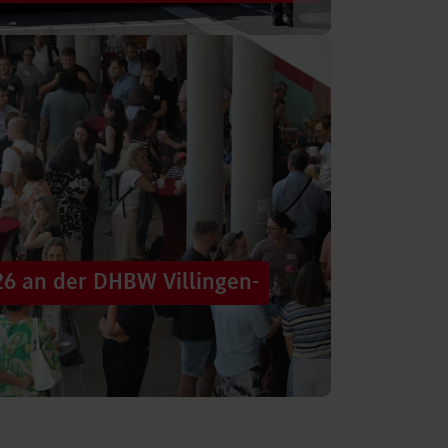
©
 säumten am Samstag die Straßen der
tten im farbenfrohen Zug: ein eigener DHBW-
26 an der DHBW Villingen-
©
d dennoch eine Verbindung schaffen, mit
 – connecting minds“ hat der DHBW-