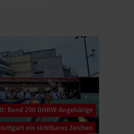
alt: Rund 200 DHBW-Angehörige
tuttgart ein sichtbares Zeichen