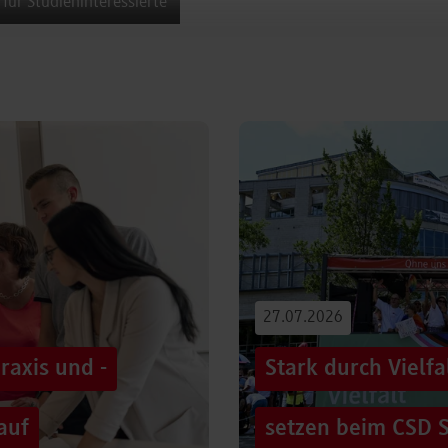
 für Studieninteressierte
27.07.2026
raxis und -
Stark durch Vielf
auf
setzen beim CSD S