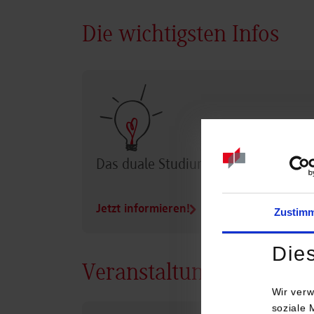
Die wichtigsten Infos
Das duale Studium im Überblick
Jetzt informieren!
Zustim
Die
Veranstaltungen
Wir verw
soziale 