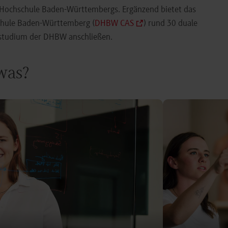
e Hochschule Baden-Württembergs. Ergänzend bietet das
chule Baden-Württemberg (
DHBW CAS
) rund 30 duale
orstudium der DHBW anschließen.
 was?