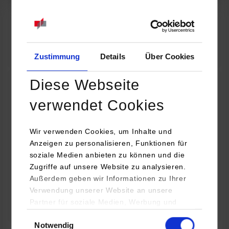
07.09.2026
18:00 Uhr
Online INDIS-Infoveranstaltung für Studierende
Zum Event
Zustimmung
Details
Über Cookies
Diese Webseite
Technologietag: Clean Urban Transportation –
verwendet Cookies
nachhaltige Mobilität im (sub)urbanen Umfeld
Wir verwenden Cookies, um Inhalte und
16.09.2026 - 17.09.2026
Anzeigen zu personalisieren, Funktionen für
soziale Medien anbieten zu können und die
Im Mittelpunkt stehen elektrische Antriebe, moderne
Zugriffe auf unsere Website zu analysieren.
Batterietechnologien und innovative Fahrzeugkonzepte für
Außerdem geben wir Informationen zu Ihrer
nachhaltige Mobilität in Stadt und…
Verwendung unserer Website an unsere
Partner für soziale Medien, Werbung und
Zum Event
Analysen weiter. Unsere Partner (u.a.
Einwilligungsauswahl
Notwendig
YouTube, Google Maps) führen diese