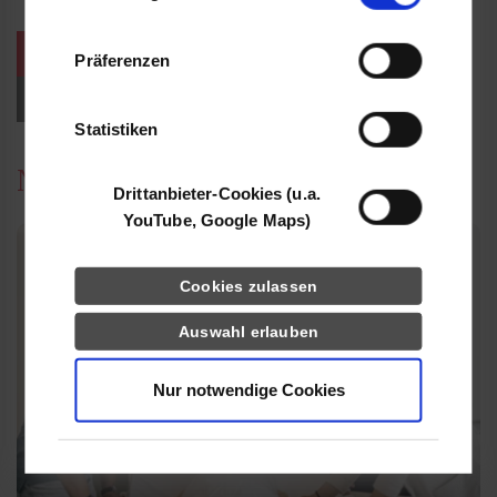
Informationen möglicherweise mit weiteren
Daten zusammen, die Sie ihnen bereitgestellt
weitere Veranstaltungen / Termine
Präferenzen
haben oder die sie im Rahmen Ihrer Nutzung
der Dienste gesammelt haben.
Events für Studieninteressierte
Statistiken
News
Drittanbieter-Cookies (u.a.
YouTube, Google Maps)
Cookies zulassen
Auswahl erlauben
Nur notwendige Cookies