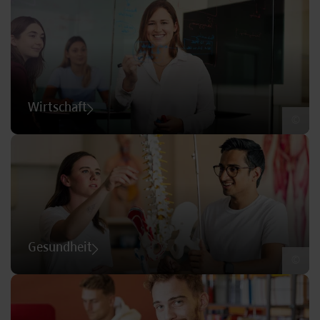
Wirtschaft
©
Gesundheit
©