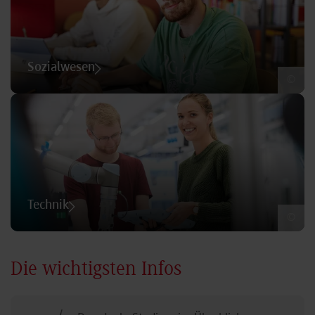
Sozialwesen
©
Technik
©
Die wichtigsten Infos