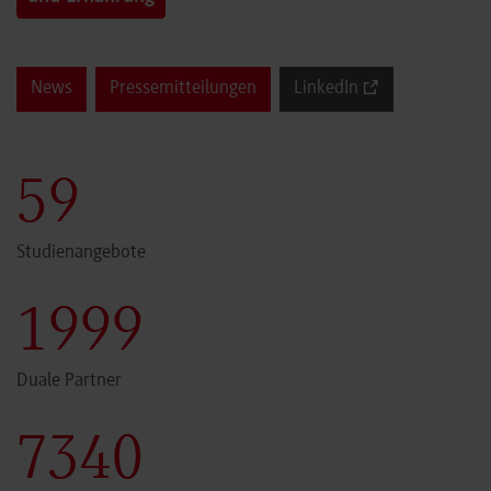
News
Pressemitteilungen
LinkedIn
60
Studienangebote
2000
Duale Partner
7341