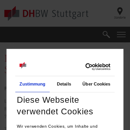
Skip to main content
Standorte
Suche
Suche
Prof. Dr.-Ing. Sven
Seidenstricker
Zustimmung
Details
Über Cookies
Professor für Wirtschaftsingenieurwesen
Diese Webseite
Lerchenstraße 1
verwendet Cookies
Raum: B5.15
70174
Stuttgart
Wir verwenden Cookies, um Inhalte und
Tel.:
0711/1849-583