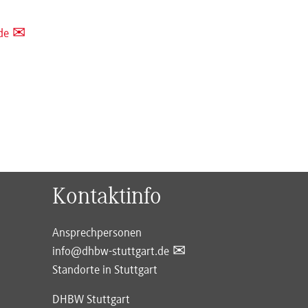
de
Kontaktinfo
Ansprechpersonen
info@dhbw-stuttgart.de
Standorte in Stuttgart
DHBW Stuttgart