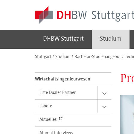
Skip to main content
DHBW Stuttgart
Studium
You are here:
Stuttgart
Studium
Bachelor-Studienangebot
Tech
Pr
Wirtschaftsingenieurwesen
Liste Dualer Partner
Labore
Aktuelles
Alumni-Interviews