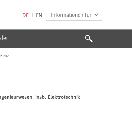
Informationen für
DE
|
EN
Suche
sfer
Suche
r Renz
ingenieurwesen, insb. Elektrotechnik