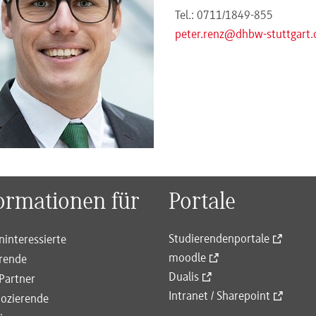
Tel.:
0711/1849-855
peter.renz@dhbw-stuttgart.
ormationen für
Portale
Studierendenportale
ninteressierte
moodle
rende
Dualis
Partner
Intranet / Sharepoint
ozierende