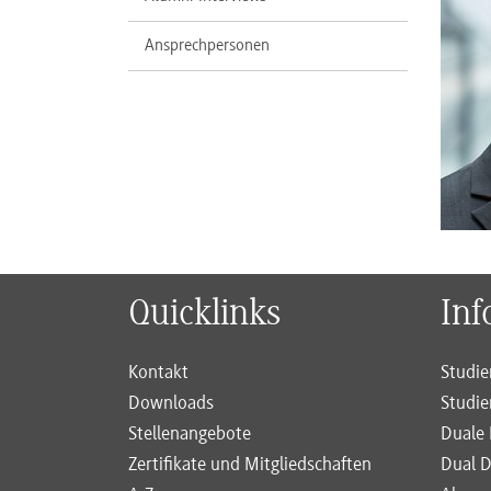
Ansprechpersonen
Quicklinks
Inf
Kontakt
Studie
Downloads
Studie
Stellenangebote
Duale 
Zertifikate und Mitgliedschaften
Dual D