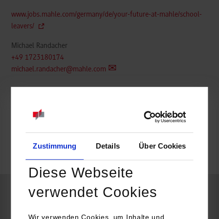
www.jobs.mahle.com/germany/de/your-future-at-mahle/school-
leavers/
Michael Randacher
+49 1723180174
michael.randacher@mahle.com
belegt
Zustimmung
Details
Über Cookies
frei
Diese Webseite
verwendet Cookies
Data Science & Künstliche Intelligenz
Wir verwenden Cookies, um Inhalte und