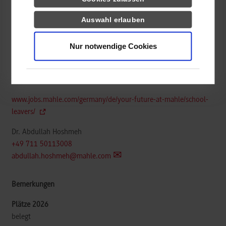
Auswahl erlauben
Elektrotechnik und Informationstechnik
Nur notwendige Cookies
MAHLE Thermal and Fluid Systems GmbH & Co. KG
Mauserstraße 3
70469
Stuttgart
www.jobs.mahle.com/germany/de/your-future-at-mahle/school-
leavers/
Dr. Abdullah Hoshmeh
+49 711 50113008
abdullah.hoshmeh@mahle.com
belegt