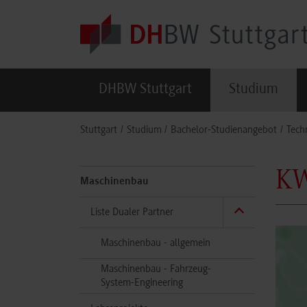
Skip to main content
DHBW Stuttgart
Studium
You are here:
Stuttgart
Studium
Bachelor-Studienangebot
Tech
KW
Maschinenbau
Liste Dualer Partner
Maschinenbau - allgemein
Maschinenbau - Fahrzeug-
System-Engineering