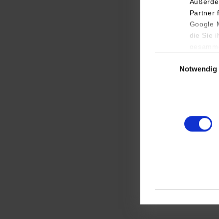
Außerde
Partner 
Google M
die Sie 
gesamme
Einwilligungsauswa
Notwendig
BWL-
Diens
Media,
Kommu
zur