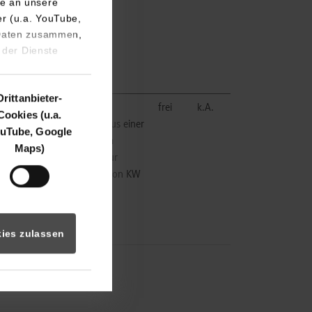
e an unsere
er (u.a. YouTube,
 Daten zusammen,
 der Dienste
Drittanbieter-
y wird Leidenschaft, aus
frei
k.A.
Cookies (u.a.
aft wird eine Vision und aus einer
uTube, Google
ine Berufung. Die Liebe zum
Maps)
rt legte den Grundstein zur
svollen Erfolgsgeschichte von KW
ve.
ies zulassen