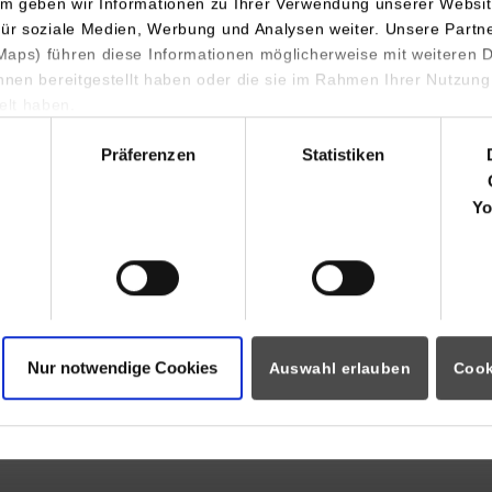
m geben wir Informationen zu Ihrer Verwendung unserer Websit
Thomas Schuster
für soziale Medien, Werbung und Analysen weiter. Unsere Partn
aps) führen diese Informationen möglicherweise mit weiteren
07971/9630-521
ihnen bereitgestellt haben oder die sie im Rahmen Ihrer Nutzung
thomas.schuster@kwautomotive.de
lt haben.
hl
Präferenzen
Statistiken
KW automotive GmbH
Aus Hobb
tleistungsmanagement-
Aspachweg 14
Leidensch
Yo
 Vertrieb und
74427
Fichtenberg
Vision e
nikation
Motorspo
Thomas Schuster
eindruck
07971/9630-521
automoti
thomas.schuster@kwautomotive.de
Nur notwendige Cookies
Auswahl erlauben
Cook
ück zur Ergebnisliste