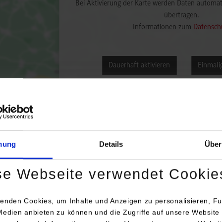
Bei Aktivierung der Karte werden Daten automat
übertragen.
Informationen zum
Datensch
Dauerhaft aktivieren
Einmalig
mung
Details
Über
engang /
enrichtung
Anschrift / Ansprechperson
Bemerk
se Webseite verwendet Cookie
inenbau / Fahrzeug-
KW automotive GmbH
enden Cookies, um Inhalte und Anzeigen zu personalisieren, Fu
m-Engineering
Aspachweg 14
Medien anbieten zu können und die Zugriffe auf unsere Website 
74427
Fichtenberg