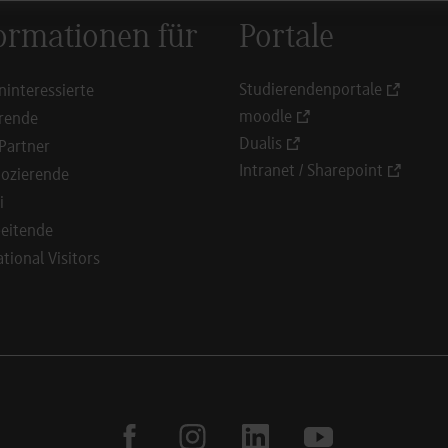
ormationen für
Portale
Studierendenportale
ninteressierte
moodle
rende
Dualis
Partner
Intranet / Sharepoint
ozierende
i
eitende
ational Visitors
facebook
instagram
linkedin
youtube