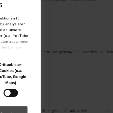
s
Partner.
ls/study/
nktionen für
zu analysieren.
e an unsere
er (u.a. YouTube,
 Daten zusammen,
 der Dienste
https://www.porsche.com/germany/aboutporsche/jobs/
bel
Drittanbieter-
Cookies (u.a.
ls/study/
uTube, Google
Maps)
Bitte erfragen Sie die genaue Anzahl an freien
frei