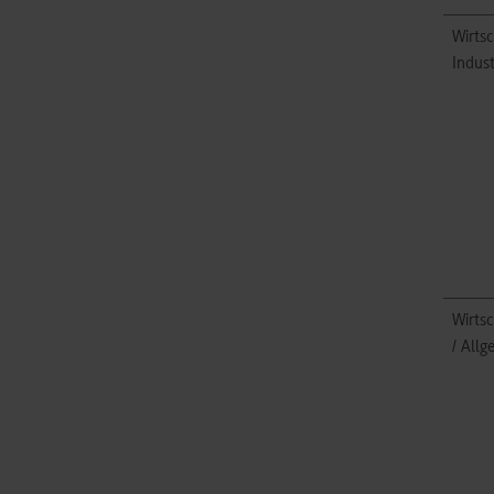
Wirtsc
Indust
Wirts
/ Allg