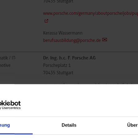
70435
Stuttgart
www.porsche.com/germany/aboutporsche/jobs/pupi
Kerassa Wassermann
berufsausbildung@porsche.de
atik / IT-
Dr. Ing. h.c. F. Porsche AG
otive
Porscheplatz 1
70435
Stuttgart
www.porsche.com/germany/aboutporsche/jobs/pupi
Kerassa Wassermann
berufsausbildung@porsche.de
mung
Details
Über
inenbau
Dr. Ing. h.c. F. Porsche AG
Porscheplatz 1