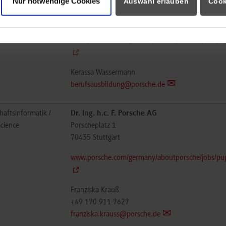
Nur notwendige Cookies
Auswahl erlauben
Cook
lling
Porscheplatz 1
70435
Stuttgart
www.porsche.com/germany/aboutporsche/jobs/pupi
Kerassa Wassermann
berufsausbildung@porsche.de
haftsinformatik /
Dr. Ing. h.c. F. Porsche AG
cience
Porscheplatz 1
70435
Stuttgart
www.porsche.com/germany/aboutporsche/jobs/pupi
Franziska Krauß
+49 170 911 7627
franziska.krauss@porsche.de