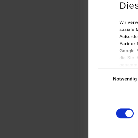
Die
Wir verw
soziale 
Außerde
Partner 
Google M
die Sie 
Mecha
gesamme
Einwilligungsauswa
Notwendig
RSW /