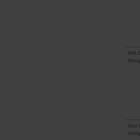
BWL-D
Mana
Data S
Intell