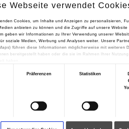
se Webseite verwendet Cookie
70435
Stuttgart
www.porsche.com/germany/aboutporsche/jobs/pupi
enden Cookies, um Inhalte und Anzeigen zu personalisieren, Fu
Medien anbieten zu können und die Zugriffe auf unsere Website 
m geben wir Informationen zu Ihrer Verwendung unserer Websit
Kerassa Wassermann
für soziale Medien, Werbung und Analysen weiter. Unsere Partn
berufsausbildung@porsche.de
aps) führen diese Informationen möglicherweise mit weiteren
ihnen bereitgestellt haben oder die sie im Rahmen Ihrer Nutzung
tronik
Dr. Ing. h.c. F. Porsche AG
lt haben.
Porscheplatz 1
hl
70435
Stuttgart
Präferenzen
Statistiken
www.porsche.com/germany/aboutporsche/jobs/pupi
Yo
Kerassa Wassermann
berufsausbildung@porsche.de
 Accounting und
Dr. Ing. h.c. F. Porsche AG