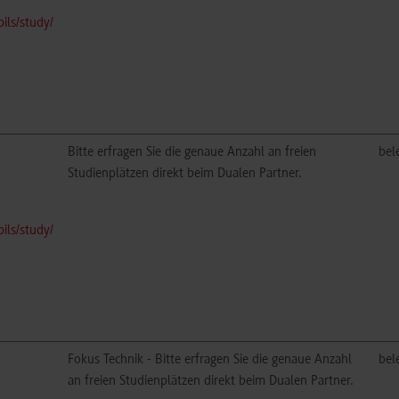
ls/study/
Bitte erfragen Sie die genaue Anzahl an freien
bel
Studienplätzen direkt beim Dualen Partner.
ls/study/
Fokus Technik - Bitte erfragen Sie die genaue Anzahl
bel
an freien Studienplätzen direkt beim Dualen Partner.