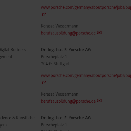
www.porsche.com/germany/aboutporsche/jobs/pupi
Kerassa Wassermann
berufsausbildung@porsche.de
igital Business
Dr. Ing. h.c. F. Porsche AG
gement
Porscheplatz 1
70435
Stuttgart
www.porsche.com/germany/aboutporsche/jobs/pupi
Kerassa Wassermann
berufsausbildung@porsche.de
cience & Künstliche
Dr. Ing. h.c. F. Porsche AG
igenz
Porscheplatz 1