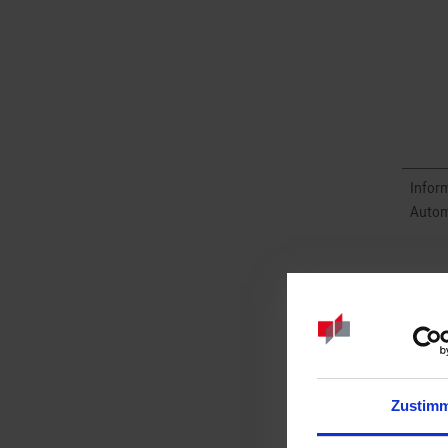
Inform
Autom
Zustim
Masch