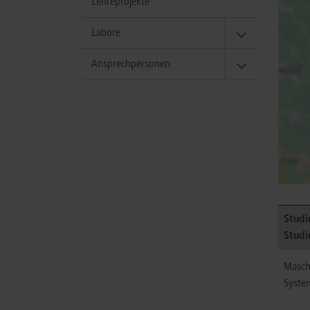
Lehreprojekte
Labore
Ansprechpersonen
Studi
Studi
Masch
Syste