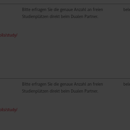
Bitte erfragen Sie die genaue Anzahl an freien
bel
Studienplätzen direkt beim Dualen Partner.
ls/study/
Bitte erfragen Sie die genaue Anzahl an freien
bel
Studienplätzen direkt beim Dualen Partner.
ls/study/