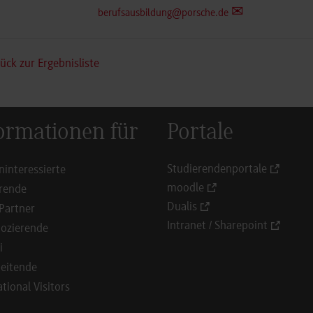
berufsausbildung@porsche.de
ück zur Ergebnisliste
ormationen für
Portale
Studierendenportale
ninteressierte
moodle
rende
Dualis
Partner
Intranet / Sharepoint
ozierende
i
eitende
ational Visitors