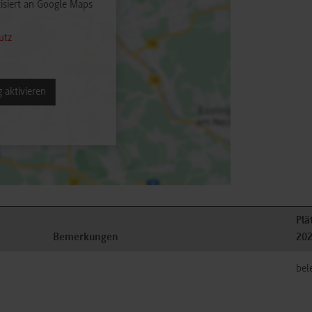
isiert an Google Maps
utz
 aktivieren
Plä
Bemerkungen
20
bel