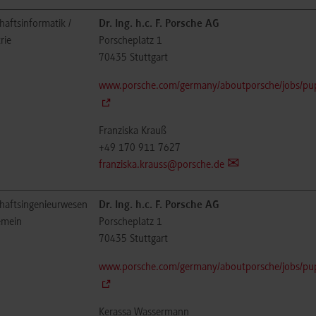
haftsinformatik /
Dr. Ing. h.c. F. Porsche AG
rie
Porscheplatz 1
70435
Stuttgart
www.porsche.com/germany/aboutporsche/jobs/pupi
Franziska Krauß
+49 170 911 7627
franziska.krauss@porsche.de
chaftsingenieurwesen
Dr. Ing. h.c. F. Porsche AG
emein
Porscheplatz 1
70435
Stuttgart
www.porsche.com/germany/aboutporsche/jobs/pupi
Kerassa Wassermann