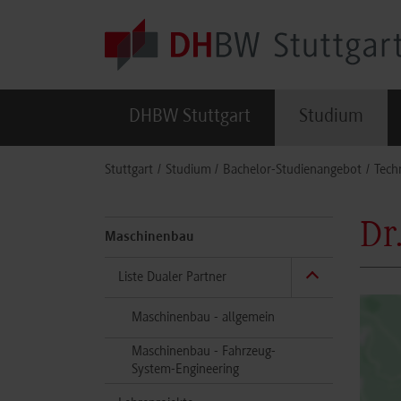
Skip to main content
DHBW Stuttgart
Studium
You are here:
Stuttgart
Studium
Bachelor-Studienangebot
Tech
Dr
Maschinenbau
Liste Dualer Partner
Maschinenbau - allgemein
Maschinenbau - Fahrzeug-
System-Engineering