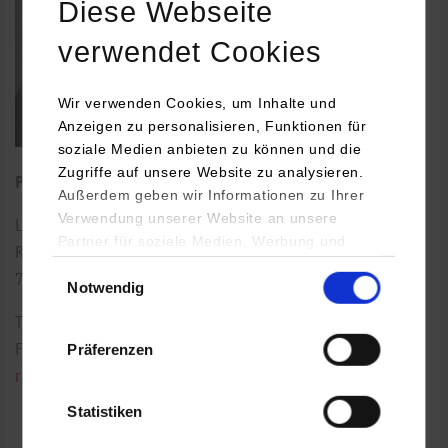
Diese Webseite
verwendet Cookies
Wir verwenden Cookies, um Inhalte und
Anzeigen zu personalisieren, Funktionen für
soziale Medien anbieten zu können und die
Zugriffe auf unsere Website zu analysieren.
Professor für Maschinenbau
Außerdem geben wir Informationen zu Ihrer
Verwendung unserer Website an unsere
Lerchenstraße 1
Partner für soziale Medien, Werbung und
Raum: B1.08
Analysen weiter. Unsere Partner (u.a.
Einwilligungsauswahl
70174
Stuttgart
Notwendig
YouTube, Google Maps) führen diese
Informationen möglicherweise mit weiteren
Tel.:
0711/1849-136
Daten zusammen, die Sie ihnen bereitgestellt
Präferenzen
Fax: 0711/1849-719
haben oder die sie im Rahmen Ihrer Nutzung
rachid.nejma@dhbw-stuttgart.de
der Dienste gesammelt haben.
Statistiken