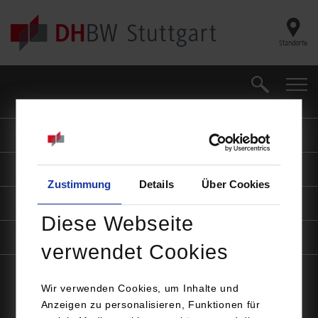
Skip to main content
Standorte
Suche
Suche
Quicklinks
Informationen für
Zustimmung
Details
Über Cookies
Portale
Diese Webseite
Kontaktinfo
verwendet Cookies
Wir verwenden Cookies, um Inhalte und
facebook
instagram
linkedin
youtube
Anzeigen zu personalisieren, Funktionen für