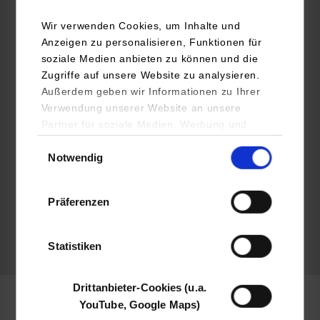
www.de.trumpf.com
Wir verwenden Cookies, um Inhalte und
Anzeigen zu personalisieren, Funktionen für
Bastian Gauger
soziale Medien anbieten zu können und die
+49 7156 3030
Zugriffe auf unsere Website zu analysieren.
ausbildung@trumpf.com
Außerdem geben wir Informationen zu Ihrer
Verwendung unserer Website an unsere
Partner für soziale Medien, Werbung und
Analysen weiter. Unsere Partner (u.a.
Einwilligungsauswahl
Wir freuen uns auf die Online Bewerbung über:
Notwendig
YouTube, Google Maps) führen diese
www.trumpf.com/s/schueler
Informationen möglicherweise mit weiteren
Daten zusammen, die Sie ihnen bereitgestellt
Präferenzen
haben oder die sie im Rahmen Ihrer Nutzung
belegt
der Dienste gesammelt haben.
Statistiken
frei
Drittanbieter-Cookies (u.a.
YouTube, Google Maps)
Mechatronik