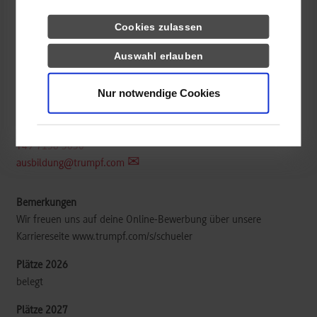
Cookies zulassen
TRUMPF SE + Co. KG
Auswahl erlauben
Johann-Maus-Straße 2
71254
Ditzingen
Nur notwendige Cookies
www.de.trumpf.com
Bastian Gauger
+49 7156 3030
ausbildung@trumpf.com
Wir freuen uns auf deine Online-Bewerbung über unsere
Karriereseite www.trumpf.com/s/schueler
belegt