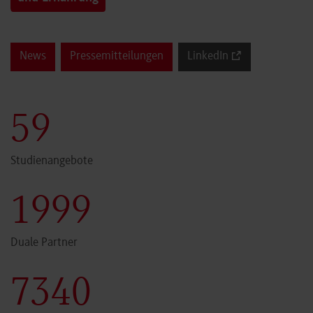
News
Pressemitteilungen
LinkedIn
60
Studienangebote
2000
Duale Partner
7341