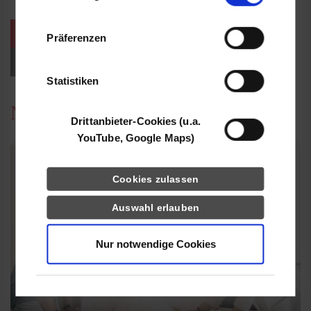
Informationen möglicherweise mit weiteren
Daten zusammen, die Sie ihnen bereitgestellt
weitere Veranstaltungen / Termine
Präferenzen
haben oder die sie im Rahmen Ihrer Nutzung
der Dienste gesammelt haben.
Events für Studieninteressierte
Statistiken
News
Drittanbieter-Cookies (u.a.
YouTube, Google Maps)
Cookies zulassen
Auswahl erlauben
Nur notwendige Cookies