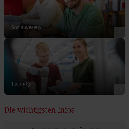
Sozialwesen
©
Technik
©
Die wichtigsten Infos