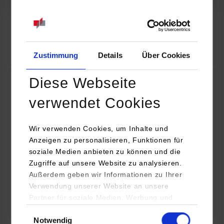
07.09.2026
18:00 Uhr
Online INDIS-Infoveranstaltung für Studierende
Zum Event
Zustimmung
Details
Über Cookies
Diese Webseite
Technologietag: Clean Urban Transportation –
verwendet Cookies
nachhaltige Mobilität im (sub)urbanen Umfeld
Wir verwenden Cookies, um Inhalte und
16.09.2026 - 17.09.2026
Anzeigen zu personalisieren, Funktionen für
soziale Medien anbieten zu können und die
Im Mittelpunkt stehen elektrische Antriebe, moderne
Zugriffe auf unsere Website zu analysieren.
Batterietechnologien und innovative Fahrzeugkonzepte für
Außerdem geben wir Informationen zu Ihrer
nachhaltige Mobilität in Stadt und…
Verwendung unserer Website an unsere
Partner für soziale Medien, Werbung und
Zum Event
Analysen weiter. Unsere Partner (u.a.
Einwilligungsauswahl
Notwendig
YouTube, Google Maps) führen diese