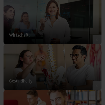
Wirtschaft
©
Gesundheit
©