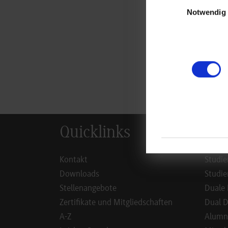
Einwilligungsauswa
Notwendig
zur
Quicklinks
Inf
Kontakt
Studie
Downloads
Studie
Stellenangebote
Duale 
Zertifikate und Mitgliedschaften
Dual D
A-Z
Alumn