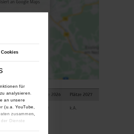
isiert an Google Maps
utz
 aktivieren
 Cookies
s
nktionen für
zu analysieren.
Bemerkungen
Plätze 2026
Plätze 2027
e an unsere
er (u.a. YouTube,
belegt
k.A.
 Daten zusammen,
 der Dienste