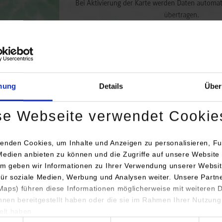
Bei Aktivierung der Karte werden Daten automat
übertragen.
Informationen zum
Datensch
Dauerhaft aktivieren
Einmalig
mung
Details
Über
se Webseite verwendet Cookie
enden Cookies, um Inhalte und Anzeigen zu personalisieren, Fu
Medien anbieten zu können und die Zugriffe auf unsere Website 
engang / Studienrichtung
Anschrift / Ansprechperson
m geben wir Informationen zu Ihrer Verwendung unserer Websit
für soziale Medien, Werbung und Analysen weiter. Unsere Partn
matik
SprintEins GmbH
aps) führen diese Informationen möglicherweise mit weiteren
Rotebühlstraße 87E
ihnen bereitgestellt haben oder die sie im Rahmen Ihrer Nutzung
70178
Stuttgart
lt haben.