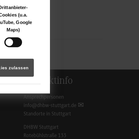
Drittanbieter-
Cookies (u.a.
uTube, Google
Maps)
ies zulassen
Kontaktinfo
Ansprechpersonen
info@dhbw-stuttgart.de
Standorte in Stuttgart
DHBW Stuttgart
Rotebühlstraße 133