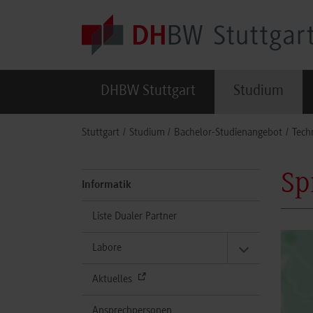
Skip to main content
DHBW Stuttgart
Studium
You are here:
Stuttgart
Studium
Bachelor-Studienangebot
Tech
Sp
Informatik
Liste Dualer Partner
Labore
Aktuelles
Ansprechpersonen