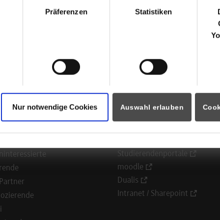
hl
https://sprinteins.com/
Präferenzen
Statistiken
Karin Bilsing
0711 674 182 79
Yo
personal@sprinteins.com
ück zur Ergebnisliste
Nur notwendige Cookies
Auswahl erlauben
Cook
ormationen für
Portale
Studierendenportale
ninteressierte
moodle
rende
Dualis
Partner
Intranet / Sharepoint
ozierende
i