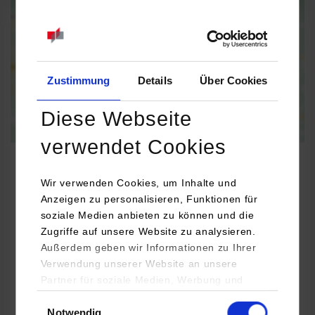
Informationen zum
Datenschutz
Dauerhaft aktivieren
Einmalig aktivieren
Zustimmung
Details
Über Cookies
Diese Webseite
verwendet Cookies
Wir verwenden Cookies, um Inhalte und
Anzeigen zu personalisieren, Funktionen für
Informatik
soziale Medien anbieten zu können und die
Zugriffe auf unsere Website zu analysieren.
sedevo IT Consulting GmbH
Außerdem geben wir Informationen zu Ihrer
Verwendung unserer Website an unsere
Wankelstraße 14
Partner für soziale Medien, Werbung und
70563
Stuttgart
Analysen weiter. Unsere Partner (u.a.
Einwilligungsauswahl
Claudia Mengel
Notwendig
YouTube, Google Maps) führen diese