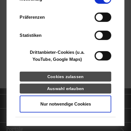
Informationen möglicherweise mit weiteren
Daten zusammen, die Sie ihnen bereitgestellt
Präferenzen
haben oder die sie im Rahmen Ihrer Nutzung
der Dienste gesammelt haben.
frei
Statistiken
k.A.
Drittanbieter-Cookies (u.a.
YouTube, Google Maps)
zurück zur Ergebnisliste
Cookies zulassen
Auswahl erlauben
Quicklinks
Nur notwendige Cookies
Informationen für
Portale