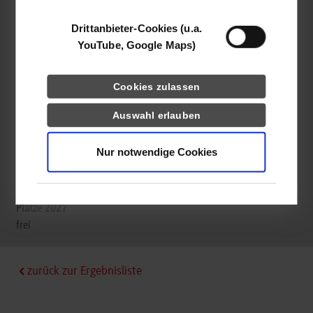
73240
Wendlingen
Drittanbieter-Cookies (u.a.
https://www.scriba-ag.de/
YouTube, Google Maps)
Uwe Schreiber
07024 9772660
Cookies zulassen
uwe.schreiber@scriba-ag.de
Auswahl erlauben
Nur notwendige Cookies
frei
frei
zurück zur Ergebnisliste