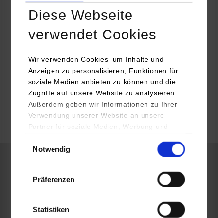
Diese Webseite
Uwe Schreiber
07024 9772660
verwendet Cookies
uwe.schreiber@scriba-ag.de
Wir verwenden Cookies, um Inhalte und
Anzeigen zu personalisieren, Funktionen für
soziale Medien anbieten zu können und die
Zugriffe auf unsere Website zu analysieren.
frei
Außerdem geben wir Informationen zu Ihrer
Verwendung unserer Website an unsere
Partner für soziale Medien, Werbung und
frei
Analysen weiter. Unsere Partner (u.a.
Einwilligungsauswahl
Notwendig
YouTube, Google Maps) führen diese
Informationen möglicherweise mit weiteren
Informatik / Cyber Security
Daten zusammen, die Sie ihnen bereitgestellt
Präferenzen
haben oder die sie im Rahmen Ihrer Nutzung
der Dienste gesammelt haben.
Scriba AG
Statistiken
Wertstrasse 8