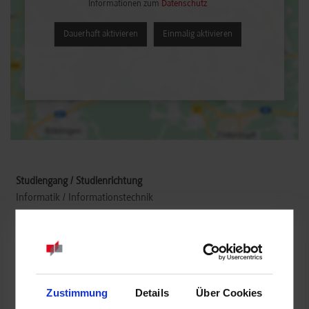
Informationen zum
Datenschutz
Dauerhaft aktivieren
Einmalig aktivieren
Informatik / Informationstechnik
Scriba AG
Wertstrasse 8
73240
Wendlingen
Zustimmung
Details
Über Cookies
https://www.scriba-ag.de/