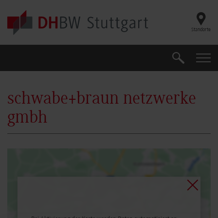
Skip to main content
Standorte
Suche
Suche
schwabe+braun netzwerke
gmbh