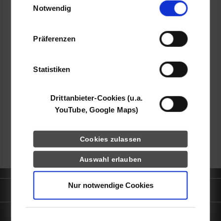
Notwendig
YouTube, Google Maps) führen diese
Lars U. Braun
Informationen möglicherweise mit weiteren
Daten zusammen, die Sie ihnen bereitgestellt
Präferenzen
haben oder die sie im Rahmen Ihrer Nutzung
der Dienste gesammelt haben.
Statistiken
frei
Drittanbieter-Cookies (u.a.
k.A.
YouTube, Google Maps)
zurück zur Ergebnisliste
Cookies zulassen
Auswahl erlauben
Nur notwendige Cookies
Quicklinks
Informationen für