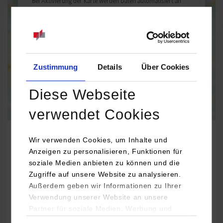
Bei Aktivierung der Karte werden Daten automatisiert an
Google Maps übertragen.
Informationen zum
Datenschutz
Dauerhaft aktivieren
Einmalig aktivieren
Zustimmung
Details
Über Cookies
Diese Webseite
verwendet Cookies
Wir verwenden Cookies, um Inhalte und
Anzeigen zu personalisieren, Funktionen für
Informatik
soziale Medien anbieten zu können und die
Zugriffe auf unsere Website zu analysieren.
Außerdem geben wir Informationen zu Ihrer
schwabe+braun netzwerke gmbh
Verwendung unserer Website an unsere
Mollenbachstraße 14
Partner für soziale Medien, Werbung und
71229
Leonberg
Analysen weiter. Unsere Partner (u.a.
Einwilligungsauswahl