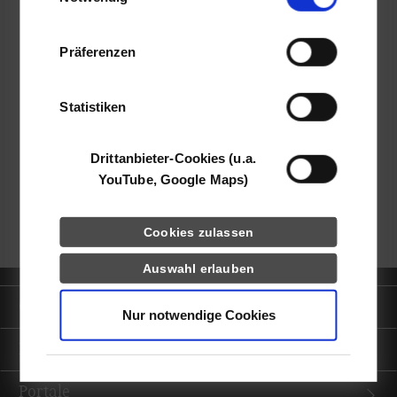
Informationen möglicherweise mit weiteren
Daten zusammen, die Sie ihnen bereitgestellt
Präferenzen
haben oder die sie im Rahmen Ihrer Nutzung
der Dienste gesammelt haben.
frei
Statistiken
k.A.
Drittanbieter-Cookies (u.a.
YouTube, Google Maps)
zurück zur Ergebnisliste
Cookies zulassen
Auswahl erlauben
Quicklinks
Nur notwendige Cookies
Informationen für
Portale