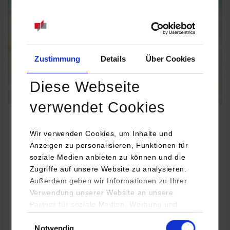
Informationen zum
Datenschutz
Dauerhaft aktivieren
Einmalig aktivieren
Zustimmung
Details
Über Cookies
Diese Webseite
verwendet Cookies
Wir verwenden Cookies, um Inhalte und
Anzeigen zu personalisieren, Funktionen für
Informatik / Informationstechnik
soziale Medien anbieten zu können und die
Zugriffe auf unsere Website zu analysieren.
Schuler Pressen GmbH
Außerdem geben wir Informationen zu Ihrer
Verwendung unserer Website an unsere
Schuler-Platz 1
Partner für soziale Medien, Werbung und
73033
Göppingen
Analysen weiter. Unsere Partner (u.a.
Einwilligungsauswahl
Harald Köhler
Notwendig
YouTube, Google Maps) führen diese