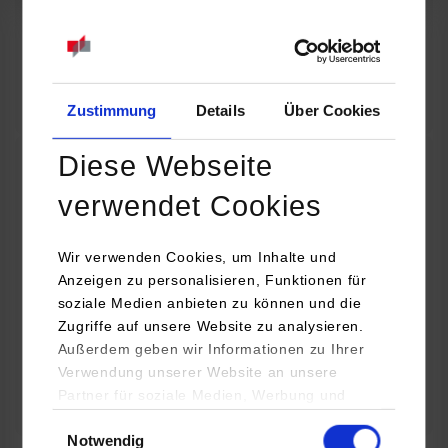
07.09.2026
18:00 Uhr
Online INDIS-Infoveranstaltung für Studierende
Zum Event
Zustimmung
Details
Über Cookies
Diese Webseite
Technologietag: Clean Urban Transportation –
verwendet Cookies
nachhaltige Mobilität im (sub)urbanen Umfeld
Wir verwenden Cookies, um Inhalte und
16.09.2026 - 17.09.2026
Anzeigen zu personalisieren, Funktionen für
soziale Medien anbieten zu können und die
Im Mittelpunkt stehen elektrische Antriebe, moderne
Zugriffe auf unsere Website zu analysieren.
Batterietechnologien und innovative Fahrzeugkonzepte für
Außerdem geben wir Informationen zu Ihrer
nachhaltige Mobilität in Stadt und…
Verwendung unserer Website an unsere
Partner für soziale Medien, Werbung und
Zum Event
Analysen weiter. Unsere Partner (u.a.
Einwilligungsauswahl
Notwendig
YouTube, Google Maps) führen diese