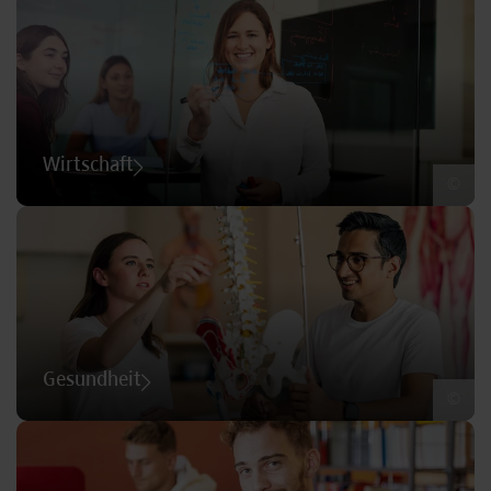
Wirtschaft
©
Gesundheit
©