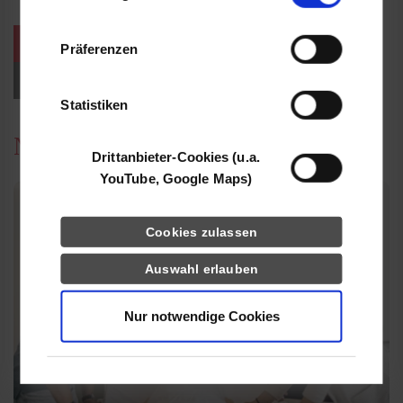
Informationen möglicherweise mit weiteren
Daten zusammen, die Sie ihnen bereitgestellt
weitere Veranstaltungen / Termine
Präferenzen
haben oder die sie im Rahmen Ihrer Nutzung
der Dienste gesammelt haben.
Events für Studieninteressierte
Statistiken
News
Drittanbieter-Cookies (u.a.
YouTube, Google Maps)
Cookies zulassen
Auswahl erlauben
Nur notwendige Cookies