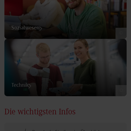
Sozialwesen
©
Technik
©
Die wichtigsten Infos