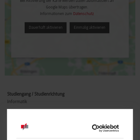
Bei Aktivierung der Karte werden Daten automatisiert an
Google Maps übertragen.
Informationen zum
Datenschutz
Dauerhaft aktivieren
Einmalig aktivieren
Informatik
RAS Reinhardt Maschinenbau GmbH
Richard-Wagner-Str. 4 - 10
71065
Sindelfingen