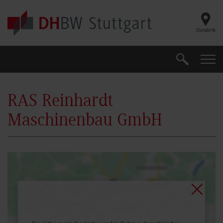
Skip to main content
Standorte
Suche
Suche
RAS Reinhardt
Maschinenbau GmbH