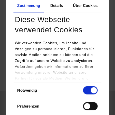
Zustimmung
Details
Über Cookies
https://www.ras-online.de/jobs/
Diese Webseite
Joachim Köhler
+49-7031-863-263
verwendet Cookies
bewerbung@ras-online.de
Wir verwenden Cookies, um Inhalte und
Anzeigen zu personalisieren, Funktionen für
Vertiefung: Ingenieurinformatik
soziale Medien anbieten zu können und die
Zugriffe auf unsere Website zu analysieren.
Außerdem geben wir Informationen zu Ihrer
frei
Verwendung unserer Website an unsere
Partner für soziale Medien, Werbung und
frei
Analysen weiter. Unsere Partner (u.a.
Einwilligungsauswahl
Notwendig
YouTube, Google Maps) führen diese
Informationen möglicherweise mit weiteren
Daten zusammen, die Sie ihnen bereitgestellt
Maschinenbau
Präferenzen
haben oder die sie im Rahmen Ihrer Nutzung
der Dienste gesammelt haben.