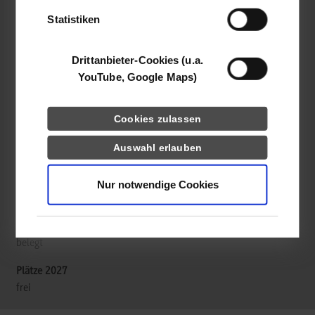
RAS Reinhardt Maschinenbau GmbH
Statistiken
Richard-Wagner-Str. 4 - 10
71065
Sindelfingen
Drittanbieter-Cookies (u.a.
YouTube, Google Maps)
https://www.ras-online.de/jobs/
Joachim Köhler
Cookies zulassen
+49-7031-863-263
bewerbung@ras-online.de
Auswahl erlauben
Nur notwendige Cookies
Vertiefung: Konstruktion und Entwicklung
belegt
frei