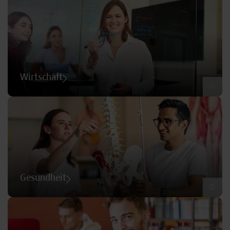
Wirtschaft
©
Gesundheit
©