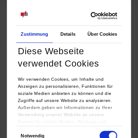
07.09.2026
18:00 Uhr
Online INDIS-Infoveranstaltung für Studierende
Zum Event
Zustimmung
Details
Über Cookies
Diese Webseite
Technologietag: Clean Urban Transportation –
verwendet Cookies
nachhaltige Mobilität im (sub)urbanen Umfeld
Wir verwenden Cookies, um Inhalte und
16.09.2026 - 17.09.2026
Anzeigen zu personalisieren, Funktionen für
soziale Medien anbieten zu können und die
Im Mittelpunkt stehen elektrische Antriebe, moderne
Zugriffe auf unsere Website zu analysieren.
Batterietechnologien und innovative Fahrzeugkonzepte für
Außerdem geben wir Informationen zu Ihrer
nachhaltige Mobilität in Stadt und…
Verwendung unserer Website an unsere
Partner für soziale Medien, Werbung und
Zum Event
Analysen weiter. Unsere Partner (u.a.
Einwilligungsauswahl
Notwendig
YouTube, Google Maps) führen diese