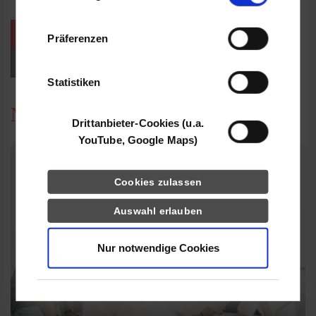
Informationen möglicherweise mit weiteren
Daten zusammen, die Sie ihnen bereitgestellt
weitere Veranstaltungen / Termine
Präferenzen
haben oder die sie im Rahmen Ihrer Nutzung
der Dienste gesammelt haben.
Events für Studieninteressierte
Statistiken
News
Drittanbieter-Cookies (u.a.
YouTube, Google Maps)
Cookies zulassen
Auswahl erlauben
Nur notwendige Cookies