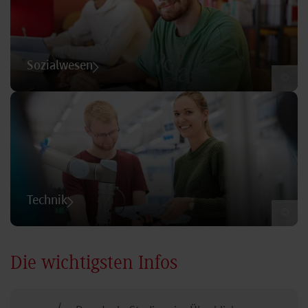
Sozialwesen
©
Technik
©
Die wichtigsten Infos