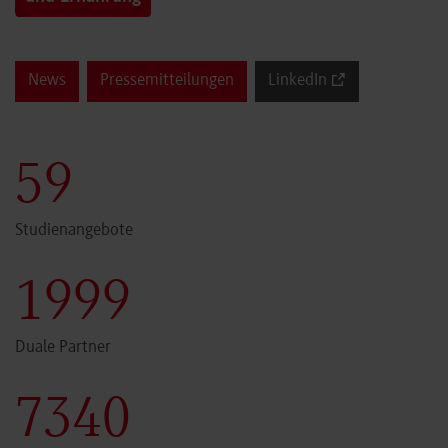
News
Pressemitteilungen
LinkedIn
60
Studienangebote
2000
Duale Partner
7341