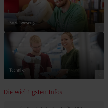
Sozialwesen
©
Technik
©
Die wichtigsten Infos