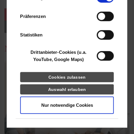
Informationen möglicherweise mit weiteren
Daten zusammen, die Sie ihnen bereitgestellt
weitere Veranstaltungen / Termine
Präferenzen
haben oder die sie im Rahmen Ihrer Nutzung
der Dienste gesammelt haben.
Events für Studieninteressierte
Statistiken
News
Drittanbieter-Cookies (u.a.
YouTube, Google Maps)
Cookies zulassen
Auswahl erlauben
Nur notwendige Cookies