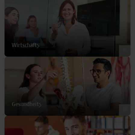
Wirtschaft
©
Gesundheit
©