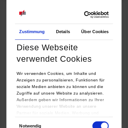
07.09.2026
18:00 Uhr
Online INDIS-Infoveranstaltung für Studierende
Zum Event
Zustimmung
Details
Über Cookies
Diese Webseite
Technologietag: Clean Urban Transportation –
verwendet Cookies
nachhaltige Mobilität im (sub)urbanen Umfeld
Wir verwenden Cookies, um Inhalte und
16.09.2026 - 17.09.2026
Anzeigen zu personalisieren, Funktionen für
soziale Medien anbieten zu können und die
Im Mittelpunkt stehen elektrische Antriebe, moderne
Zugriffe auf unsere Website zu analysieren.
Batterietechnologien und innovative Fahrzeugkonzepte für
Außerdem geben wir Informationen zu Ihrer
nachhaltige Mobilität in Stadt und…
Verwendung unserer Website an unsere
Partner für soziale Medien, Werbung und
Zum Event
Analysen weiter. Unsere Partner (u.a.
Einwilligungsauswahl
Notwendig
YouTube, Google Maps) führen diese