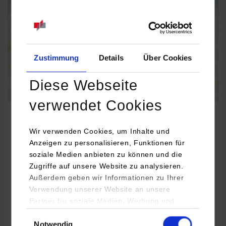
Informationen zum
Datenschutz
Dauerhaft aktivieren
Einmalig aktivieren
Zustimmung
Details
Über Cookies
Diese Webseite
verwendet Cookies
Wir verwenden Cookies, um Inhalte und
Anzeigen zu personalisieren, Funktionen für
Informatik
soziale Medien anbieten zu können und die
Zugriffe auf unsere Website zu analysieren.
n-fuse GmbH
Außerdem geben wir Informationen zu Ihrer
Verwendung unserer Website an unsere
Ossietzkystraße 4
Partner für soziale Medien, Werbung und
70174
Stuttgart
Analysen weiter. Unsere Partner (u.a.
Einwilligungsauswahl
Dipl-Ing. Thomas Hoppe
Notwendig
YouTube, Google Maps) führen diese