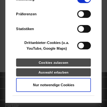
Informationen möglicherweise mit weiteren
Daten zusammen, die Sie ihnen bereitgestellt
Präferenzen
haben oder die sie im Rahmen Ihrer Nutzung
der Dienste gesammelt haben.
frei
Statistiken
k.A.
Drittanbieter-Cookies (u.a.
YouTube, Google Maps)
zurück zur Ergebnisliste
Cookies zulassen
Auswahl erlauben
Quicklinks
Nur notwendige Cookies
Informationen für
Portale