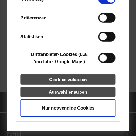
Informationen möglicherweise mit weiteren
Daten zusammen, die Sie ihnen bereitgestellt
Präferenzen
haben oder die sie im Rahmen Ihrer Nutzung
der Dienste gesammelt haben.
frei
Statistiken
k.A.
Drittanbieter-Cookies (u.a.
YouTube, Google Maps)
zurück zur Ergebnisliste
Cookies zulassen
Auswahl erlauben
Quicklinks
Nur notwendige Cookies
Informationen für
Portale