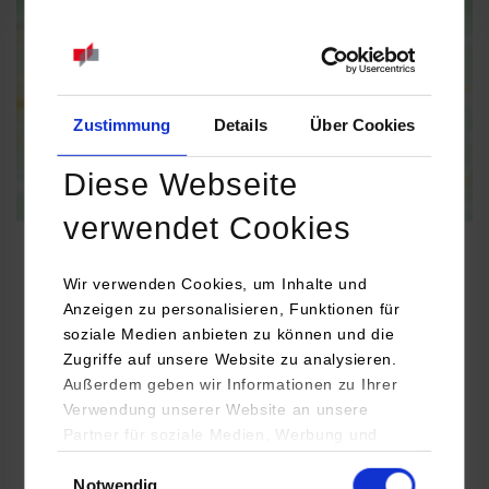
Informationen zum
Datenschutz
Dauerhaft aktivieren
Einmalig aktivieren
Zustimmung
Details
Über Cookies
Diese Webseite
verwendet Cookies
Wir verwenden Cookies, um Inhalte und
Anzeigen zu personalisieren, Funktionen für
Informatik
soziale Medien anbieten zu können und die
Zugriffe auf unsere Website zu analysieren.
MPDV Mikrolab GmbH
Außerdem geben wir Informationen zu Ihrer
Verwendung unserer Website an unsere
Römerring 1
Partner für soziale Medien, Werbung und
74821
Mosbach-Neckarelz
Analysen weiter. Unsere Partner (u.a.
Einwilligungsauswahl
Nicole Holmes
Notwendig
YouTube, Google Maps) führen diese