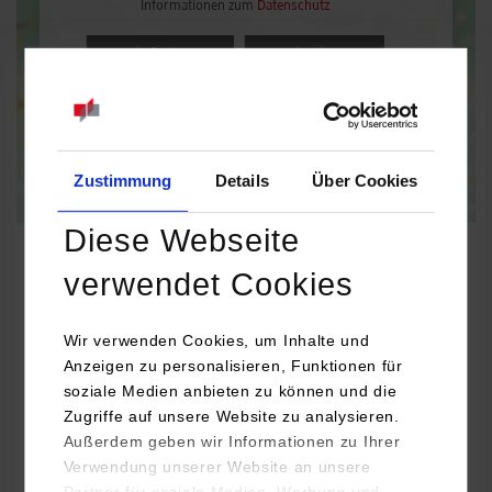
Informationen zum
Datenschutz
Dauerhaft aktivieren
Einmalig aktivieren
Zustimmung
Details
Über Cookies
Diese Webseite
verwendet Cookies
Informatik
Wir verwenden Cookies, um Inhalte und
Anzeigen zu personalisieren, Funktionen für
Messe München GmbH
soziale Medien anbieten zu können und die
Messegelände
Zugriffe auf unsere Website zu analysieren.
81823
München
Außerdem geben wir Informationen zu Ihrer
Verwendung unserer Website an unsere
Bettina Merkle