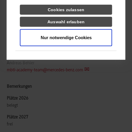
Informatik / Künstliche Intelligenz
Cookies zulassen
Auswahl erlauben
Mercedes-Benz Tech Innovation GmbH
Wilhelm-Runge-Straße 11
Nur notwendige Cookies
89081
Ulm
www.mercedes-benz-techinnovation.com
Andreas Behler
mbti-academy-team@mercedes-benz.com
belegt
frei