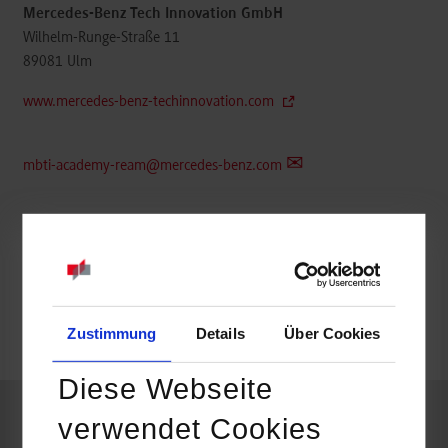
Mercedes-Benz Tech Innovation GmbH
Wilhelm-Runge-Straße 11
89081
Ulm
www.mercedes-benz-techinnovation.com
mbti-academy-ream@mercedes-benz.com
belegt
Zustimmung
Details
Über Cookies
frei
Diese Webseite
verwendet Cookies
Informatik