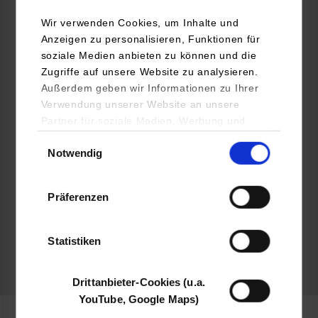
Wir verwenden Cookies, um Inhalte und
Mercedes-Benz Tech Innovation GmbH
Anzeigen zu personalisieren, Funktionen für
Wilhelm-Runge-Straße 11
soziale Medien anbieten zu können und die
89081
Ulm
Zugriffe auf unsere Website zu analysieren.
Außerdem geben wir Informationen zu Ihrer
www.mercedes-benz-techinnovation.com
Verwendung unserer Website an unsere
Partner für soziale Medien, Werbung und
Andreas Behler
Analysen weiter. Unsere Partner (u.a.
Einwilligungsauswahl
mbti-academy-team@mercedes-benz.com
Notwendig
YouTube, Google Maps) führen diese
Informationen möglicherweise mit weiteren
Daten zusammen, die Sie ihnen bereitgestellt
Präferenzen
haben oder die sie im Rahmen Ihrer Nutzung
der Dienste gesammelt haben.
belegt
Statistiken
frei
Drittanbieter-Cookies (u.a.
YouTube, Google Maps)