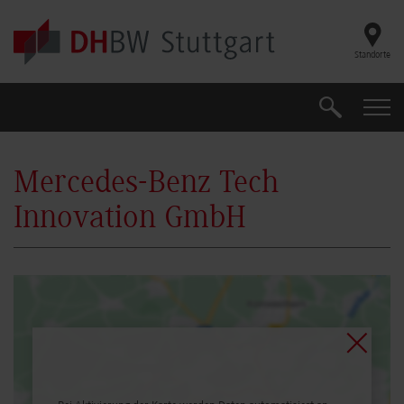
Skip to main content
Standorte
Suche
Suche
Mercedes-Benz Tech
Innovation GmbH