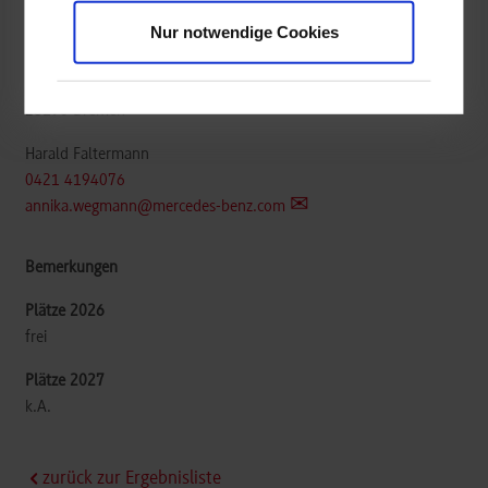
Nur notwendige Cookies
Mercedes-Benz AG Werk Bremen
PT/xDV Ausbildung & Training| 067
28190
Bremen
Harald Faltermann
0421 4194076
annika.wegmann@mercedes-benz.com
frei
k.A.
zurück zur Ergebnisliste