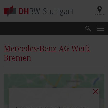
Skip to main content
Standorte
Suche
Suche
Mercedes-Benz AG Werk
Bremen