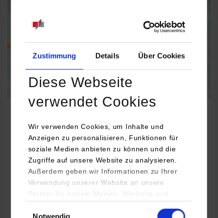
Informationen zum
Datenschutz
Dauerhaft aktivieren
Einmalig aktivieren
Zustimmung
Details
Über Cookies
Diese Webseite
verwendet Cookies
Wir verwenden Cookies, um Inhalte und
Anzeigen zu personalisieren, Funktionen für
Informatik
soziale Medien anbieten zu können und die
Zugriffe auf unsere Website zu analysieren.
mecasa GmbH
Außerdem geben wir Informationen zu Ihrer
Verwendung unserer Website an unsere
Eichwiesenring 4b
Partner für soziale Medien, Werbung und
70567
Stuttgart
Analysen weiter. Unsere Partner (u.a.
Einwilligungsauswahl
Dr. Benjamin Krill
Notwendig
YouTube, Google Maps) führen diese