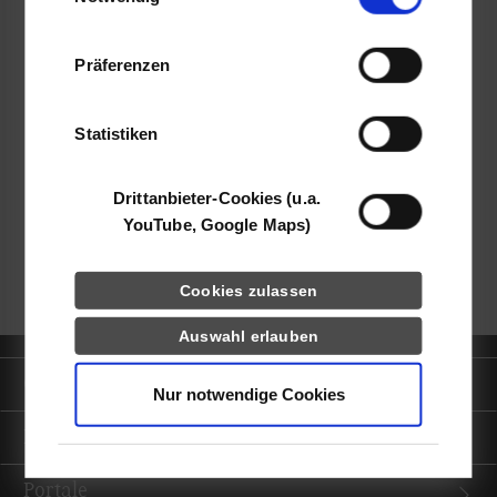
Informationen möglicherweise mit weiteren
Daten zusammen, die Sie ihnen bereitgestellt
Präferenzen
haben oder die sie im Rahmen Ihrer Nutzung
der Dienste gesammelt haben.
frei
Statistiken
k.A.
Drittanbieter-Cookies (u.a.
YouTube, Google Maps)
zurück zur Ergebnisliste
Cookies zulassen
Auswahl erlauben
Quicklinks
Nur notwendige Cookies
Informationen für
Portale