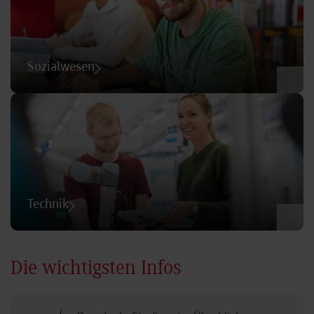
Sozialwesen
©
Technik
©
Die wichtigsten Infos