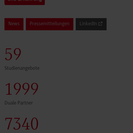
News
Pressemitteilungen
LinkedIn
60
Studienangebote
2000
Duale Partner
7341