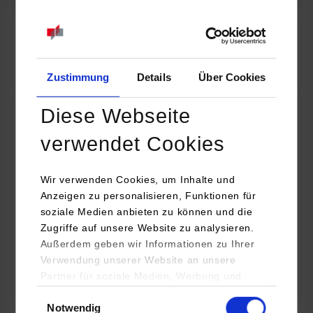
07.09.2026
18:00 Uhr
Online INDIS-Infoveranstaltung für Studierende
Zum Event
Zustimmung
Details
Über Cookies
Diese Webseite
Technologietag: Clean Urban Transportation –
verwendet Cookies
nachhaltige Mobilität im (sub)urbanen Umfeld
Wir verwenden Cookies, um Inhalte und
16.09.2026 - 17.09.2026
Anzeigen zu personalisieren, Funktionen für
soziale Medien anbieten zu können und die
Im Mittelpunkt stehen elektrische Antriebe, moderne
Zugriffe auf unsere Website zu analysieren.
Batterietechnologien und innovative Fahrzeugkonzepte für
Außerdem geben wir Informationen zu Ihrer
nachhaltige Mobilität in Stadt und…
Verwendung unserer Website an unsere
Partner für soziale Medien, Werbung und
Zum Event
Analysen weiter. Unsere Partner (u.a.
Einwilligungsauswahl
Notwendig
YouTube, Google Maps) führen diese