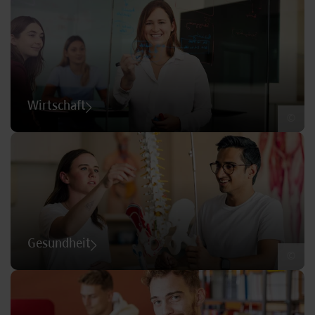
Wirtschaft
©
Gesundheit
©