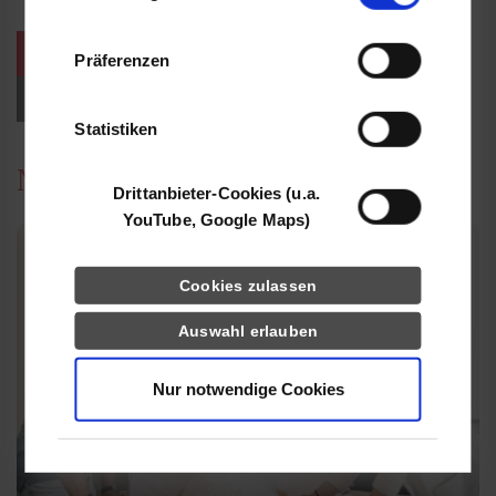
Informationen möglicherweise mit weiteren
Daten zusammen, die Sie ihnen bereitgestellt
weitere Veranstaltungen / Termine
Präferenzen
haben oder die sie im Rahmen Ihrer Nutzung
der Dienste gesammelt haben.
Events für Studieninteressierte
Statistiken
News
Drittanbieter-Cookies (u.a.
YouTube, Google Maps)
Cookies zulassen
Auswahl erlauben
Nur notwendige Cookies