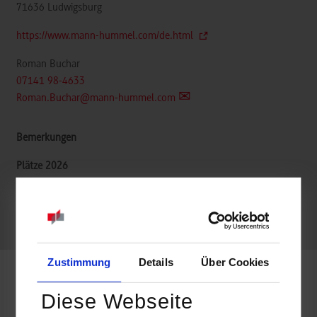
71636
Ludwigsburg
https://www.mann-hummel.com/de.html
Roman Buchar
07141 98-4633
Roman.Buchar@mann-hummel.com
frei
frei
Zustimmung
Details
Über Cookies
Informatik / Informationstechnik
Diese Webseite