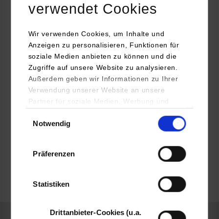
verwendet Cookies
MANN+HUMMEL GMBH
Schwieberdinger Str. 126
Wir verwenden Cookies, um Inhalte und
71636
Ludwigsburg
Anzeigen zu personalisieren, Funktionen für
https://www.mann-hummel.com/de.html
soziale Medien anbieten zu können und die
Zugriffe auf unsere Website zu analysieren.
Roman Buchar
Außerdem geben wir Informationen zu Ihrer
07141 98-4633
Verwendung unserer Website an unsere
Roman.Buchar@mann-hummel.com
Partner für soziale Medien, Werbung und
Analysen weiter. Unsere Partner (u.a.
Einwilligungsauswahl
Notwendig
YouTube, Google Maps) führen diese
Informationen möglicherweise mit weiteren
Daten zusammen, die Sie ihnen bereitgestellt
Präferenzen
frei
haben oder die sie im Rahmen Ihrer Nutzung
der Dienste gesammelt haben.
Statistiken
frei
Drittanbieter-Cookies (u.a.