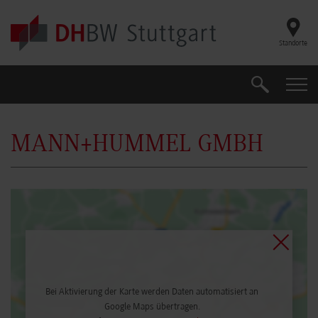
Skip to main content
Standorte
Suche
Suche
MANN+HUMMEL GMBH
Bei Aktivierung der Karte werden Daten automatisiert an
Google Maps übertragen.