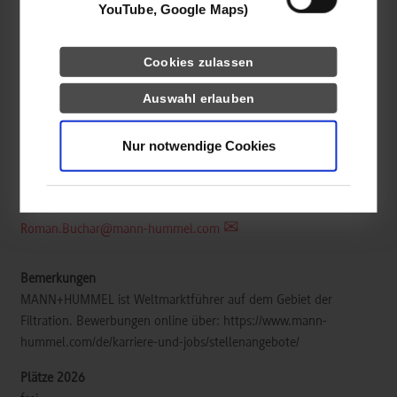
YouTube, Google Maps)
Wirtschaftsingenieurwesen / Allgemein
Cookies zulassen
MANN+HUMMEL GMBH
Schwieberdinger Str. 126
Auswahl erlauben
71636
Ludwigsburg
Nur notwendige Cookies
https://www.mann-hummel.com/de.html
Roman Buchar
07141 98-4633
Roman.Buchar@mann-hummel.com
MANN+HUMMEL ist Weltmarktführer auf dem Gebiet der
Filtration. Bewerbungen online über: https://www.mann-
hummel.com/de/karriere-und-jobs/stellenangebote/