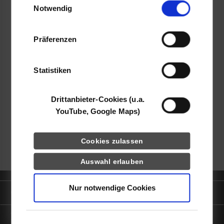
Notwendig
YouTube, Google Maps) führen diese
Alexandra Liebl
Informationen möglicherweise mit weiteren
Daten zusammen, die Sie ihnen bereitgestellt
Präferenzen
haben oder die sie im Rahmen Ihrer Nutzung
der Dienste gesammelt haben.
Statistiken
frei
Drittanbieter-Cookies (u.a.
k.A.
YouTube, Google Maps)
zurück zur Ergebnisliste
Cookies zulassen
Auswahl erlauben
Nur notwendige Cookies
Quicklinks
Informationen für