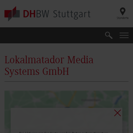
Skip to main content
Standorte
Suche
Suche
Lokalmatador Media
Systems GmbH