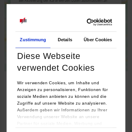
Bei Aktivierung der Karte werden Daten automatisiert an
Google Maps übertragen.
Informationen zum
Datenschutz
Dauerhaft aktivieren
Einmalig aktivieren
Zustimmung
Details
Über Cookies
Diese Webseite
verwendet Cookies
Wir verwenden Cookies, um Inhalte und
Anzeigen zu personalisieren, Funktionen für
Informatik
soziale Medien anbieten zu können und die
Zugriffe auf unsere Website zu analysieren.
Außerdem geben wir Informationen zu Ihrer
Lokalmatador Media Systems GmbH
Verwendung unserer Website an unsere
Opelstraße 29
Partner für soziale Medien, Werbung und
68789
St. Leon-Rot
Analysen weiter. Unsere Partner (u.a.
Einwilligungsauswahl