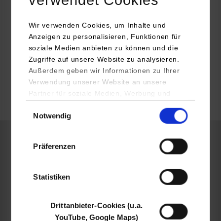
Dagmar Pohland
Wir verwenden Cookies, um Inhalte und
Anzeigen zu personalisieren, Funktionen für
soziale Medien anbieten zu können und die
Zugriffe auf unsere Website zu analysieren.
Außerdem geben wir Informationen zu Ihrer
frei
Verwendung unserer Website an unsere
Partner für soziale Medien, Werbung und
Analysen weiter. Unsere Partner (u.a.
k.A.
Einwilligungsauswahl
Notwendig
YouTube, Google Maps) führen diese
Informationen möglicherweise mit weiteren
Daten zusammen, die Sie ihnen bereitgestellt
Präferenzen
Informatik / Informationstechnik
haben oder die sie im Rahmen Ihrer Nutzung
der Dienste gesammelt haben.
Statistiken
Livoneo.de - Delphinus GmbH
Mittelstr. 5a
12529
Schönefeld
Drittanbieter-Cookies (u.a.
YouTube, Google Maps)