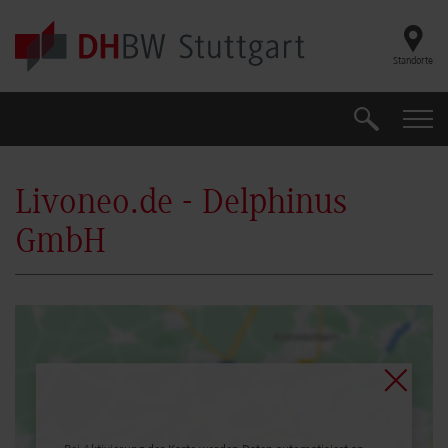
Skip to main content
Standorte
Suche
Suche
Livoneo.de - Delphinus
GmbH