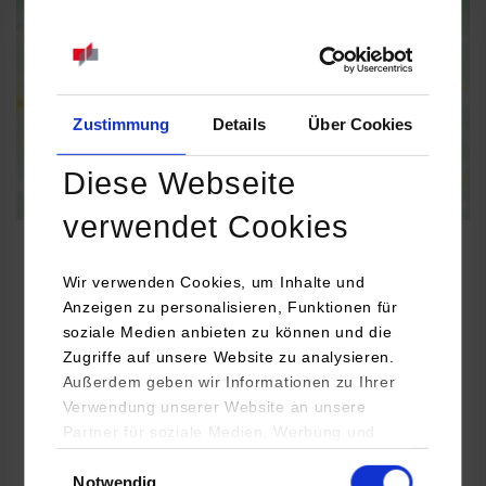
Informationen zum
Datenschutz
Dauerhaft aktivieren
Einmalig aktivieren
Zustimmung
Details
Über Cookies
Diese Webseite
verwendet Cookies
Wir verwenden Cookies, um Inhalte und
Anzeigen zu personalisieren, Funktionen für
Informatik
soziale Medien anbieten zu können und die
Zugriffe auf unsere Website zu analysieren.
KubeOps GmbH
Außerdem geben wir Informationen zu Ihrer
Verwendung unserer Website an unsere
Hinter Stöck 17
Partner für soziale Medien, Werbung und
72406
Bisingen
Analysen weiter. Unsere Partner (u.a.
Einwilligungsauswahl
Thorsten Schmidt
Notwendig
YouTube, Google Maps) führen diese