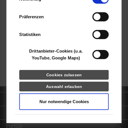
Informationen möglicherweise mit weiteren
Daten zusammen, die Sie ihnen bereitgestellt
Präferenzen
haben oder die sie im Rahmen Ihrer Nutzung
der Dienste gesammelt haben.
frei
Statistiken
k.A.
Drittanbieter-Cookies (u.a.
YouTube, Google Maps)
zurück zur Ergebnisliste
Cookies zulassen
Auswahl erlauben
Quicklinks
Nur notwendige Cookies
Informationen für
Portale