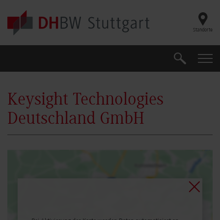
Skip to main content
Standorte
Suche
Suche
Keysight Technologies
Deutschland GmbH