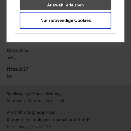
Auswahl erlauben
Keysight ist ein weltweit führendes Technologieunternehmen auf
Nur notwendige Cookies
dem Gebiet der elektronischen Messtechnik. Wir bieten folgende
Studiengänge an: Embedded Systems, Informatik sowie
Elektrotechnik und Informationstechnik.
belegt
frei
Informatik / Informationstechnik
Keysight Technologies Deutschland GmbH
Herrenberger Straße 130