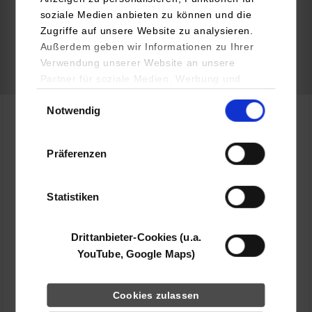
soziale Medien anbieten zu können und die
frei
Zugriffe auf unsere Website zu analysieren.
Außerdem geben wir Informationen zu Ihrer
Verwendung unserer Website an unsere
frei
Partner für soziale Medien, Werbung und
Analysen weiter. Unsere Partner (u.a.
Einwilligungsauswahl
Notwendig
YouTube, Google Maps) führen diese
Informationen möglicherweise mit weiteren
Embedded Systems / General Engineering
Daten zusammen, die Sie ihnen bereitgestellt
Präferenzen
haben oder die sie im Rahmen Ihrer Nutzung
der Dienste gesammelt haben.
Keysight Technologies Deutschland GmbH
Herrenberger Straße 130
Statistiken
71034
Böblingen
Drittanbieter-Cookies (u.a.
www.keysight.de
YouTube, Google Maps)
Gertrud Teutsch
+49 7031 4646217
Cookies zulassen
ausbildung@keysight.com