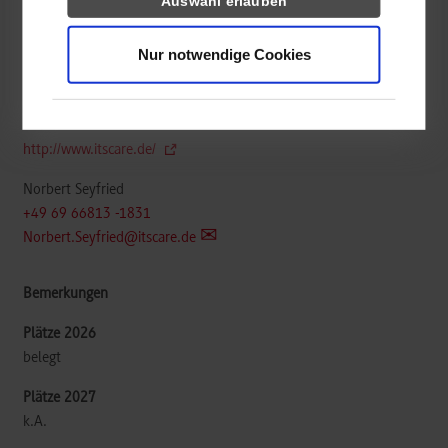
Auswahl erlauben
Nur notwendige Cookies
ITSCare - IT-Services für den Gesundheitsmarkt GbR
Heilbronner Str. 190
70191
Stuttgart
http://www.itscare.de/
Norbert Seyfried
+49 69 66813 -1831
Norbert.Seyfried@itscare.de
belegt
k.A.