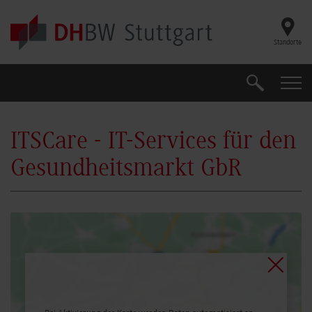
Skip to main content
Standorte
Suche
Suche
ITSCare - IT-Services für den
Gesundheitsmarkt GbR