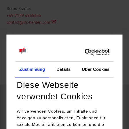
Bernd Krämer
+49 7159 4965655
contact@itc-herden.com
frei
Zustimmung
Details
Über Cookies
frei
Diese Webseite
verwendet Cookies
Data Science & Künstliche Intelligenz
Wir verwenden Cookies, um Inhalte und
Anzeigen zu personalisieren, Funktionen für
ITC-Herden GmbH
soziale Medien anbieten zu können und die
Brunnenfeldstraße 42