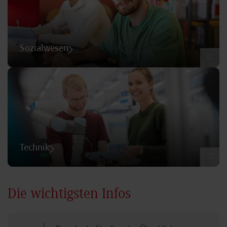
Sozialwesen
©
Technik
©
Die wichtigsten Infos