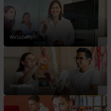
Wirtschaft
©
Gesundheit
©