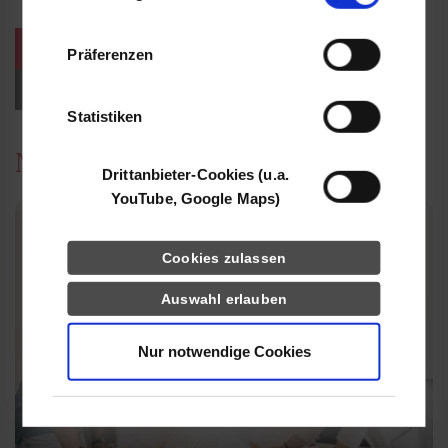
Informationen möglicherweise mit weiteren
Daten zusammen, die Sie ihnen bereitgestellt
weitere Veranstaltungen / Termine
Präferenzen
haben oder die sie im Rahmen Ihrer Nutzung
der Dienste gesammelt haben.
Events für Studieninteressierte
Statistiken
News
Drittanbieter-Cookies (u.a.
YouTube, Google Maps)
Cookies zulassen
Auswahl erlauben
Nur notwendige Cookies