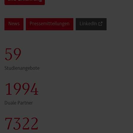
News
Pressemitteilungen
LinkedIn
60
Studienangebote
2000
Duale Partner
7341