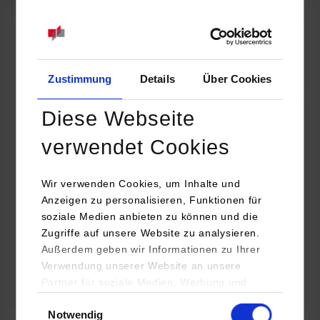
07.09.2026
18:00 Uhr
Online INDIS-Infoveranstaltung für Studierende
Zum Event
Zustimmung
Details
Über Cookies
Diese Webseite
Technologietag: Clean Urban Transportation –
verwendet Cookies
nachhaltige Mobilität im (sub)urbanen Umfeld
Wir verwenden Cookies, um Inhalte und
16.09.2026 - 17.09.2026
Anzeigen zu personalisieren, Funktionen für
soziale Medien anbieten zu können und die
Im Mittelpunkt stehen elektrische Antriebe, moderne
Zugriffe auf unsere Website zu analysieren.
Batterietechnologien und innovative Fahrzeugkonzepte für
Außerdem geben wir Informationen zu Ihrer
nachhaltige Mobilität in Stadt und…
Verwendung unserer Website an unsere
Partner für soziale Medien, Werbung und
Zum Event
Analysen weiter. Unsere Partner (u.a.
Einwilligungsauswahl
Notwendig
YouTube, Google Maps) führen diese